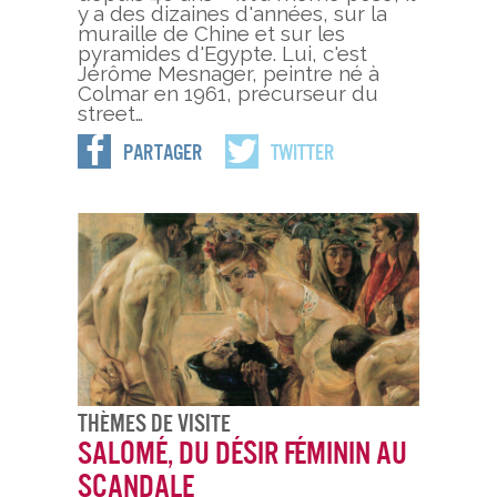
y a des dizaines d'années, sur la
muraille de Chine et sur les
pyramides d'Egypte. Lui, c'est
Jérôme Mesnager, peintre né à
Colmar en 1961, précurseur du
street…
Partager
Twitter
Thèmes De Visite
Salomé, du désir féminin au
scandale