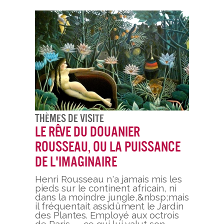
Thèmes De Visite
Le Rêve du douanier
Rousseau, ou la puissance
de l'imaginaire
Henri Rousseau n'a jamais mis les
pieds sur le continent africain, ni
dans la moindre jungle,&nbsp;mais
il fréquentait assidûment le Jardin
des Plantes. Employé aux octrois
de Paris — ce qui lui valut son