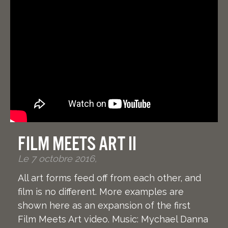
Film meets art II
Le 7 octobre 2016,
All art forms feed off from each other, and
film is no different. More examples are
shown here as an expansion of the first
Film Meets Art video. Music: Mychael Danna