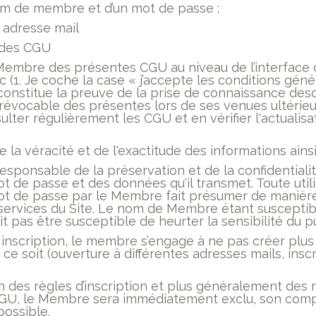
m de membre et d’un mot de passe ;
 adresse mail
 des CGU
Membre des présentes CGU au niveau de l’interface d
 (1. Je coche la case « j’accepte les conditions génér
) constitue la preuve de la prise de connaissance desd
rrévocable des présentes lors de ses venues ultérie
sulter régulièrement les CGU et en vérifier l'actualis
la véracité et de l'exactitude des informations ainsi
esponsable de la préservation et de la confidential
 de passe et des données qu'il transmet. Toute util
 de passe par le Membre fait présumer de manière 
rvices du Site. Le nom de Membre étant susceptible 
it pas être susceptible de heurter la sensibilité du pu
 inscription, le membre s’engage à ne pas créer plu
ce soit (ouverture à différentes adresses mails, ins
n des règles d’inscription et plus généralement des
GU, le Membre sera immédiatement exclu, son compt
possible.