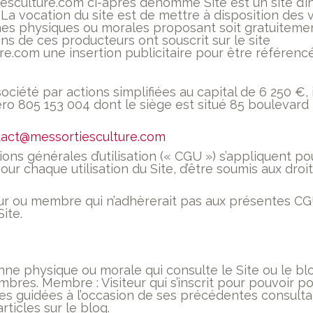
esculture.com ci-après dénommé Site est un site d’in
 La vocation du site est de mettre à disposition des vi
es physiques ou morales proposant soit gratuitement
ins de ces producteurs ont souscrit sur le site
.com une insertion publicitaire pour être référencés
société par actions simplifiées au capital de 6 250 €
ro 805 153 004 dont le siège est situé 85 boulevard
act@messortiesculture.com
ns générales d’utilisation (« CGU ») s’appliquent pou
our chaque utilisation du Site, d’être soumis aux droi
teur ou membre qui n’adhèrerait pas aux présentes C
ite.
onne physique ou morale qui consulte le Site ou le bl
bres. Membre : Visiteur qui s’inscrit pour pouvoir 
ites guidées à l’occasion de ses précédentes consult
rticles sur le blog.