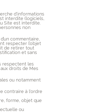
herche d'informations
interdite (logiciels,
 Site est interdite.
 personnes non
 d’un commentaire,
nt respecter l’objet
it de retirer tout
stification et sans
s respectent les
, aux droits de Mes
légales ou notamment
re contraire à l'ordre
re, forme, objet que
lectuelle ou