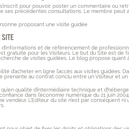
 s’inscrit pour pouvoir poster un commentaire ou retr
 de ses précédentes consultations. Le membre peut a
ersonne proposant une visite guidée
 Site
e d’informations et de référencement de professionn
t gratuite pour les Visiteurs. Le but du Site est de fac
echerche de visites guidées. Le blog propose quant à l
bilité d’acheter en ligne l’accès aux visites guidées. D
tie prenante au contrat conclu entre un Visiteur et un
it qu’en qualité d’intermédiaire technique et d’héber
a confiance dans l’économie numérique du 21 juin 2004
e vendeur. L’Editeur du site n’est par conséquent ni 
s.
 pour objet de fixer les droits et obligations des v