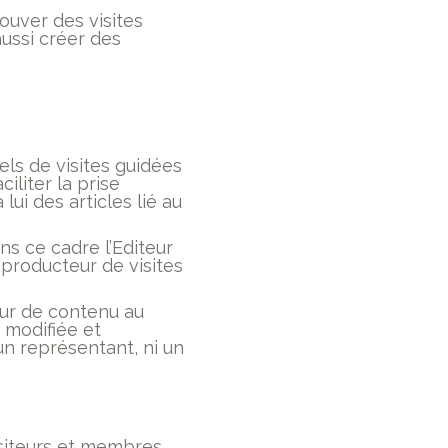
ouver des visites
ussi créer des
els de visites guidées
iliter la prise
ui des articles lié au
ans ce cadre l’Editeur
 producteur de visites
geur de contenu au
 modifiée et
un représentant, ni un
isiteurs et membres