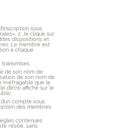
’inscription sous
ales», 2. Je clique sur
ites dispositions et
ures. Le membre est
ation à chaque
 transmises.
ité de son nom de
isation de son nom de
irréfragable que le
d’être affiché sur le
blic.
s d’un compte sous
cription des membres
 règles contenues
e résilié, sans