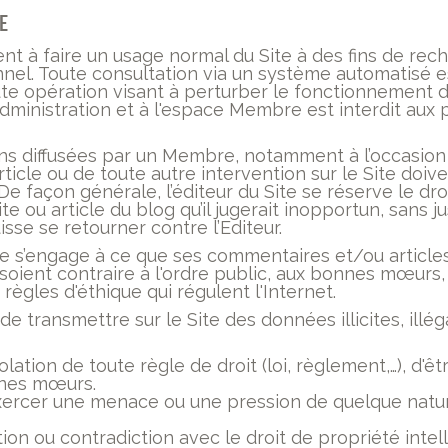
e
ent à faire un usage normal du Site à des fins de rec
el. Toute consultation via un système automatisé est 
ute opération visant à perturber le fonctionnement du
administration et à l'espace Membre est interdit aux
ons diffusées par un Membre, notamment à l’occasion
rticle ou de toute autre intervention sur le Site doive
. De façon générale, l’éditeur du Site se réserve le dro
e ou article du blog qu’il jugerait inopportun, sans ju
se se retourner contre l’Editeur.
re s’engage à ce que ses commentaires et/ou article
e soient contraire à l'ordre public, aux bonnes mœurs
 règles d'éthique qui régulent l'Internet.
de transmettre sur le Site des données illicites, il
olation de toute règle de droit (loi, règlement,…), d'êt
nnes mœurs.
 exercer une menace ou une pression de quelque natu
tion ou contradiction avec le droit de propriété intel