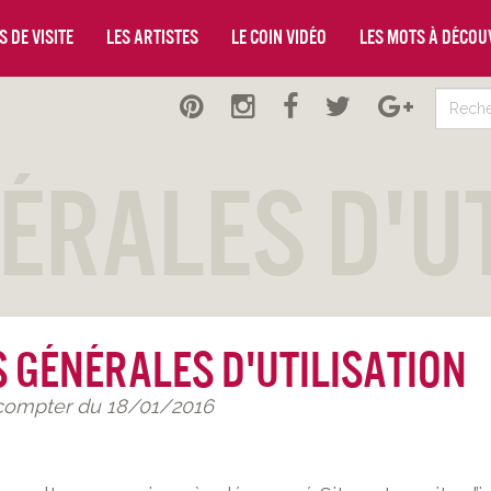
 de visite
Les artistes
Le coin vidéo
Les mots à décou
érales d'U
 Générales d'Utilisation
 compter du 18/01/2016