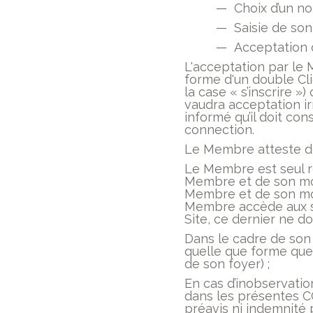
— Choix d’un no
— Saisie de son
— Acceptation
L'acceptation par le 
forme d'un double Clic
la case « s’inscrire »
vaudra acceptation i
informé qu’il doit con
connection.
Le Membre atteste de 
Le Membre est seul r
Membre et de son mot
Membre et de son mot
Membre accède aux se
Site, ce dernier ne do
Dans le cadre de son
quelle que forme que 
de son foyer) ;
En cas d’inobservatio
dans les présentes C
préavis ni indemnité 