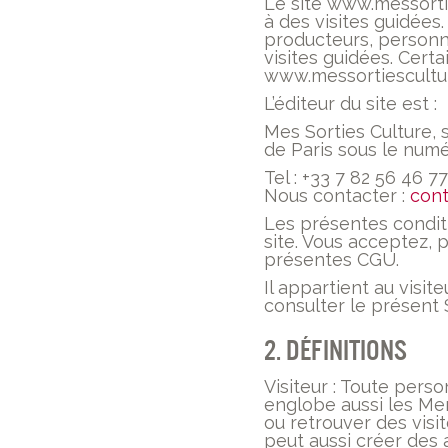
Le site www.messorti
à des visites guidées.
producteurs, personn
visites guidées. Certa
www.messortiesculture
L’éditeur du site est :
Mes Sorties Culture, 
de Paris sous le numé
Tel : +33 7 82 56 46 77
Nous contacter :
cont
Les présentes conditio
site. Vous acceptez, p
présentes CGU.
Il appartient au visi
consulter le présent S
2. Définitions
Visiteur : Toute pers
englobe aussi les Mem
ou retrouver des vis
peut aussi créer des a