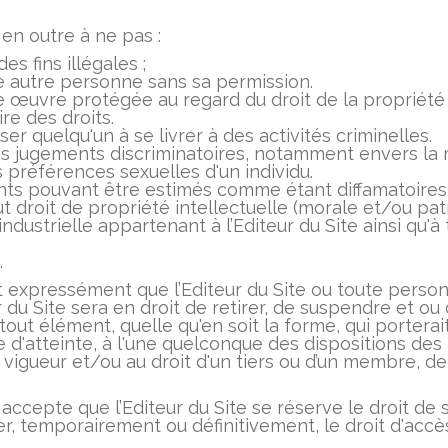
n outre à ne pas :
des fins illégales ;
une autre personne sans sa permission.
une œuvre protégée au regard du droit de la propriété 
ire des droits.
r quelqu'un à se livrer à des activités criminelles.
des jugements discriminatoires, notamment envers la ra
es préférences sexuelles d'un individu.
ents pouvant être estimés comme étant diffamatoires 
ut droit de propriété intellectuelle (morale et/ou pat
industrielle appartenant à l’Editeur du Site ainsi qu'
.
expressément que l’Editeur du Site ou toute person
r du Site sera en droit de retirer, de suspendre et ou
tout élément, quelle qu'en soit la forme, qui porterait
e d'atteinte, à l'une quelconque des dispositions de
 vigueur et/ou au droit d'un tiers ou d’un membre, de
 accepte que l’Editeur du Site se réserve le droit de
er, temporairement ou définitivement, le droit d'accè