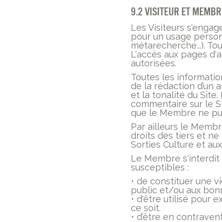
9.2 Visiteur et membr
Les Visiteurs s'engag
pour un usage personn
métarecherche...). To
L'accès aux pages d'
autorisées.
Toutes les informati
de la rédaction d’un a
et la tonalité du Site
commentaire sur le Sit
que le Membre ne puis
Par ailleurs le Memb
droits des tiers et n
Sorties Culture et aux
Le Membre s'interdit 
susceptibles :
• de constituer une vi
public et/ou aux bo
• d'être utilisé pour
ce soit.
• d’être en contraven