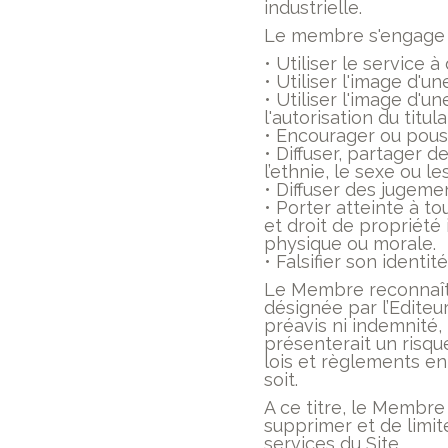
industrielle.
Le membre s'engage e
• Utiliser le service à 
• Utiliser l'image d'
• Utiliser l'image d'
l'autorisation du titula
• Encourager ou pousse
• Diffuser, partager 
l’ethnie, le sexe ou l
• Diffuser des jugem
• Porter atteinte à to
et droit de propriété 
physique ou morale.
• Falsifier son identité
Le Membre reconnaît 
désignée par l’Editeu
préavis ni indemnité, 
présenterait un risqu
lois et règlements en
soit.
A ce titre, le Membre
supprimer et de limit
services du Site.