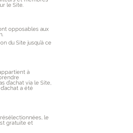
r le Site.
sont opposables aux
n.
on du Site jusqu’à ce
 appartient à
 prendre
 d’achat via le Site,
 d’achat a été
résélectionnées, le
st gratuite et