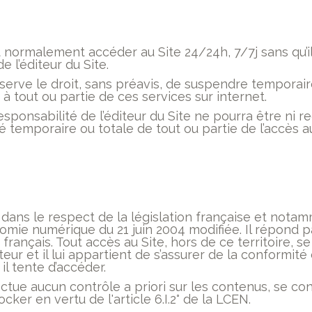
 normalement accéder au Site 24/24h, 7/7j sans qu’il 
e l’éditeur du Site.
réserve le droit, sans préavis, de suspendre tempora
 à tout ou partie de ces services sur internet.
sponsabilité de l’éditeur du Site ne pourra être ni 
té temporaire ou totale de tout ou partie de l’accès au
 dans le respect de la législation française et notam
omie numérique du 21 juin 2004 modifiée. Il répond 
 français. Tout accès au Site, hors de ce territoire, se 
teur et il lui appartient de s’assurer de la conformité 
 il tente d’accéder.
fectue aucun contrôle a priori sur les contenus, se co
cker en vertu de l'article 6.I.2° de la LCEN.