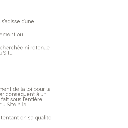
s’agisse d’une
irement ou
recherchée ni retenue
 Site.
ment de la loi pour la
par conséquent à un
fait sous l’entière
du Site à la
ntentant en sa qualité