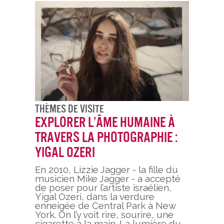
Thèmes De Visite
Explorer l’âme humaine à
travers la photographie :
Yigal Ozeri
En 2010, Lizzie Jagger - la fille du
musicien Mike Jagger - a accepté
de poser pour l’artiste israélien,
Yigal Ozeri, dans la verdure
enneigée de Central Park à New
York. On l’y voit rire, sourire, une
cigarette à la main. La lumière du