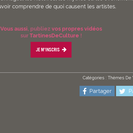
uvoir comprendre de quoi causent les artistes.
Vous aussi
, publiez
vos propres vidéos
sur
TartinesDeCulture
!
Je m'inscris
Catégories :
Thèmes De V
Partager
Pa