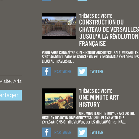
Thèmes De Visite
construction du
château de Versailles
jusqu'à la révolution
française
Pour faire connaître son histoire architecturale, Versailles
s'est adjoint l'aide de Google.On peut désormais explorer les
lieux au travers de…
Partager
Twitter
isite
Arts
Thèmes De Visite
rtager
One Minute Art
History
One minute of History of art or the
History of art in one minute?Cao Shu plays with the
expectations of the viewer, defies the law of retinal…
Partager
Twitter