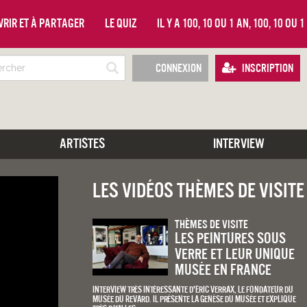
vrir et à partager
Le quiz
Il y a 100, 10 ou 1 an, 100, 10 ou 
Connexion
Inscription
Artistes
Interview
Les vidéos Thèmes De Visite
Thèmes De Visite
Les peintures sous
verre et leur unique
musée en France
Interview très intéressante d'Eric Verrax, le fondateur du
musée du Revard. Il présente la genèse du musée et explique