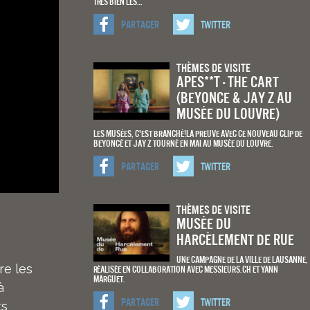
très bien les…
Partager
Twitter
Thèmes De Visite
APES**T - The Cart
(Beyonce & Jay Z au
musée du louvre)
Les musées, c'est branché!La preuve avec ce nouveau clip de
Beyoncé et Jay Z tourné en mai au Musée du Louvre.
Partager
Twitter
Thèmes De Visite
Musée du
Harcèlement de Rue
Une campagne de la Ville de Lausanne,
re les
réalisée en collaboration avec Messieurs.ch et Yann
Marguet.
à
Partager
Twitter
ts