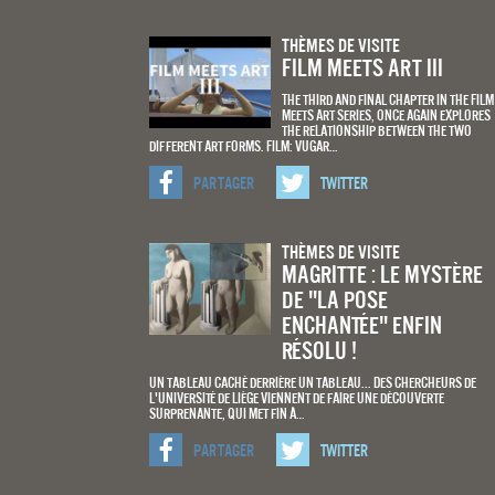
Thèmes De Visite
Film meets art III
The third and final chapter in the Film
Meets Art series, once again explores
the relationship between the two
different art forms. Film: Vugar…
Partager
Twitter
Thèmes De Visite
Magritte : Le mystère
de "La pose
enchantée" enfin
résolu !
Un tableau caché derrière un tableau... Des chercheurs de
l'Université de Liège viennent de faire une découverte
surprenante, qui met fin à…
Partager
Twitter