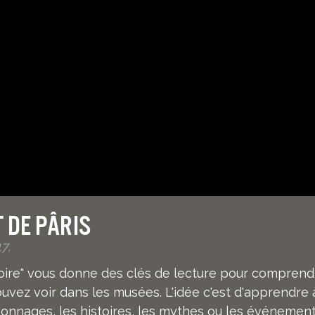
 de Pâris
7,
stoire" vous donne des clés de lecture pour comprend
vez voir dans les musées. L'idée c'est d'apprendre 
sonnages, les histoires, les mythes ou les événemen