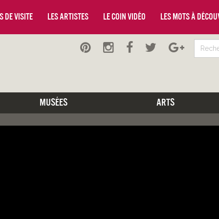
 de visite
Les artistes
Le coin vidéo
Les mots à décou
Musées
Arts