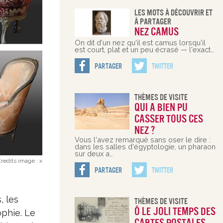
Les Mots À Découvrir Et
À Partager
Nez camus
On dit d'un nez qu'il est camus lorsqu'il
est court, plat et un peu écrasé — l'exact…
Partager
Twitter
Thèmes De Visite
Qui a bien pu
casser tous ces
nez ?
Vous l'avez remarqué sans oser le dire :
dans les salles d'égyptologie, un pharaon
sur deux a…
redits image :
x
Partager
Twitter
, les
Thèmes De Visite
Ô le joli temps des
ophie. Le