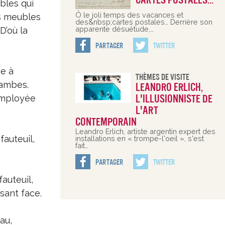
cartes postales…
bles qui
Ô le joli temps des vacances et
es meubles
des&nbsp;cartes postales… Derrière son
apparente désuétude,…
D’où la
Partager
Twitter
se à
Thèmes De Visite
jambes.
Leandro Erlich,
l'illusionniste de
 employée
l'art
contemporain
Leandro Erlich, artiste argentin expert des
fauteuil,
installations en « trompe-l'oeil », s'est
fait…
Partager
Twitter
fauteuil,
sant face.
au,