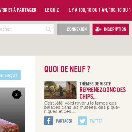
vrir et à partager
Le quiz
Il y a 100, 10 ou 1 an, 100, 10 ou 
Connexion
Inscription
Quoi de neuf ?
rtager
Thèmes De Visite
Reprenez-donc des
chips...
C’est l’été, voici revenu le temps des
balades dans les musées, des pique-
niques et des...…
Partager
Twitter