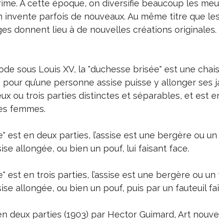
rime. A cette époque, on diversifie beaucoup les meu
en invente parfois de nouveaux. Au même titre que l
èges donnent lieu à de nouvelles créations originales. 
ode sous Louis XV, la "duchesse brisée" est une chai
e pour qu’une personne assise puisse y allonger ses 
eux ou trois parties distinctes et séparables, et est
les femmes.
e" est en deux parties, l’assise est une bergère ou un 
se allongée, ou bien un pouf, lui faisant face.
" est en trois parties, l’assise est une bergère ou un 
se allongée, ou bien un pouf, puis par un fauteuil fai
en deux parties (1903) par Hector Guimard, Art nouve