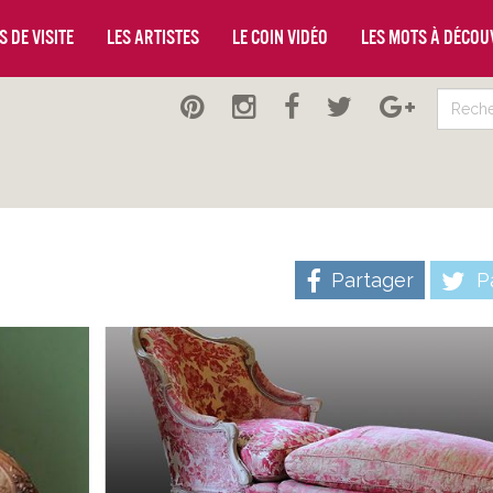
 de visite
Les artistes
Le coin vidéo
Les mots à décou
Partager
Pa