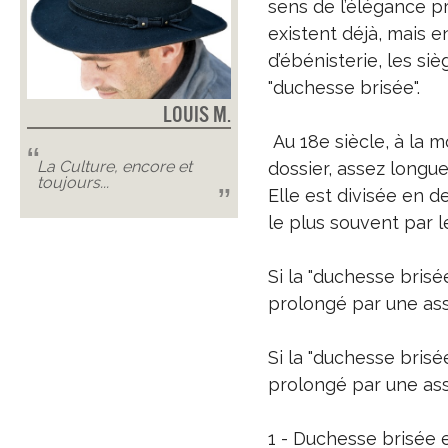
sens de l’élégance p
existent déjà, mais 
d’ébénisterie, les si
"duchesse brisée".
Louis M.
Au 18e siècle, à la m
La Culture, encore et
dossier, assez longu
toujours...
Elle est divisée en d
le plus souvent par 
Si la "duchesse brisé
prolongé par une assi
Si la "duchesse brisée
prolongé par une assi
1 - Duchesse brisée 