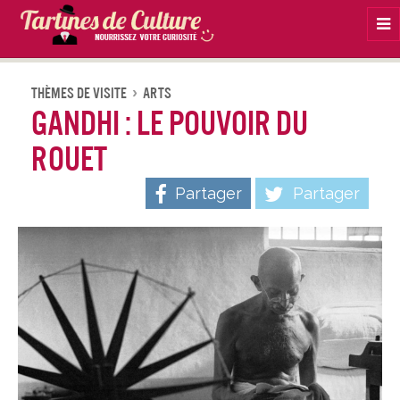
Na
Thèmes De Visite
Arts
Gandhi : le pouvoir du
rouet
Partager
Partager