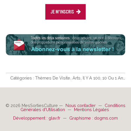
Je m'inscris
Catégories :
Thèmes De Visite
Arts
Il Y A 100, 10 Ou 1 An…
© 2026 MesSortiesCulture —
Nous contacter
—
Conditions
Générales d'Utilisation
—
Mentions Légales
Développement : glav.fr
—
Graphisme : dogms.com