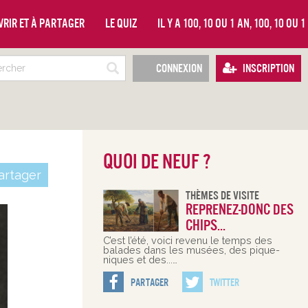
vrir et à partager
Le quiz
Il y a 100, 10 ou 1 an, 100, 10 ou 
Connexion
Inscription
Quoi de neuf ?
rtager
Thèmes De Visite
Reprenez-donc des
chips...
C’est l’été, voici revenu le temps des
balades dans les musées, des pique-
niques et des...…
Partager
Twitter