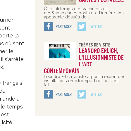
cartes postales…
Ô le joli temps des vacances et
des&nbsp;cartes postales… Derrière son
apparente désuétude,…
ourner
Partager
Twitter
sont
porte la
us où sont
Thèmes De Visite
Leandro Erlich,
ner le
l'illusionniste de
 s'arrête.
l'art
x.
contemporain
Leandro Erlich, artiste argentin expert des
installations en « trompe-l'oeil », s'est
e français
fait…
 de
Partager
Twitter
demandé à
e le temps
 est
licité