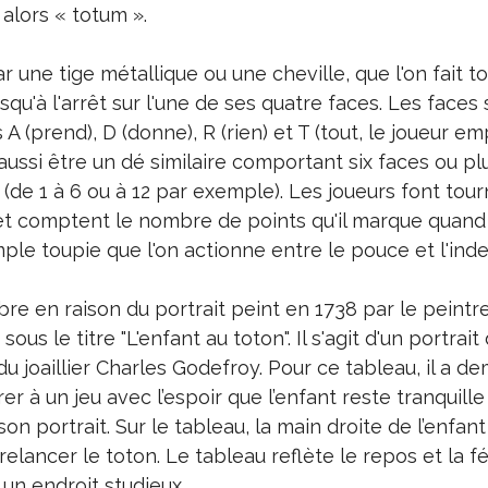
 alors « totum ».
r une tige métallique ou une cheville, que l'on fait t
u'à l'arrêt sur l'une de ses quatre faces. Les faces 
A (prend), D (donne), R (rien) et T (tout, le joueur em
aussi être un dé similaire comportant six faces ou pl
(de 1 à 6 ou à 12 par exemple). Les joueurs font tour
et comptent le nombre de points qu'il marque quand il
mple toupie que l'on actionne entre le pouce et l'inde
bre en raison du portrait peint en 1738 par le peintr
us le titre "L'enfant au toton". Il s'agit d'un portrait
 du joaillier Charles Godefroy. Pour ce tableau, il a 
er à un jeu avec l’espoir que l’enfant reste tranquill
on portrait. Sur le tableau, la main droite de l’enfant
elancer le toton. Le tableau reflète le repos et la fé
 un endroit studieux.