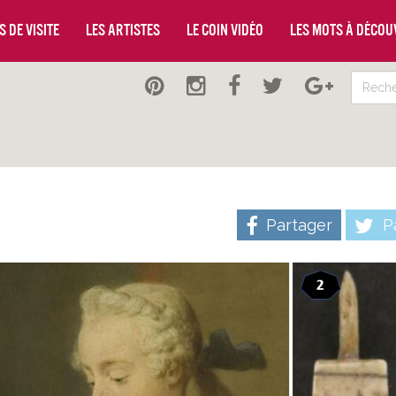
 de visite
Les artistes
Le coin vidéo
Les mots à décou
Partager
Pa