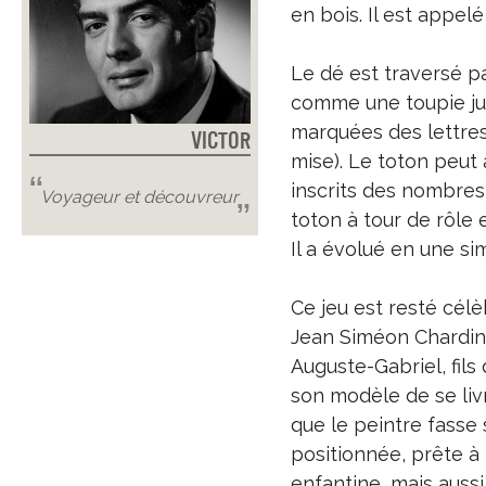
en bois. Il est appelé
Le dé est traversé pa
comme une toupie jusq
marquées des lettres 
Victor
mise). Le toton peut 
inscrits des nombres 
Voyageur et découvreur
toton à tour de rôle 
Il a évolué en une si
Ce jeu est resté célè
Jean Siméon Chardin so
Auguste-Gabriel, fils
son modèle de se livr
que le peintre fasse s
positionnée, prête à r
enfantine, mais aussi