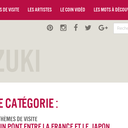
 de visite
Les artistes
Le coin vidéo
Les mots à décou
zuki
 catégorie :
Thèmes De Visite
Un pont entre la France et le Japon