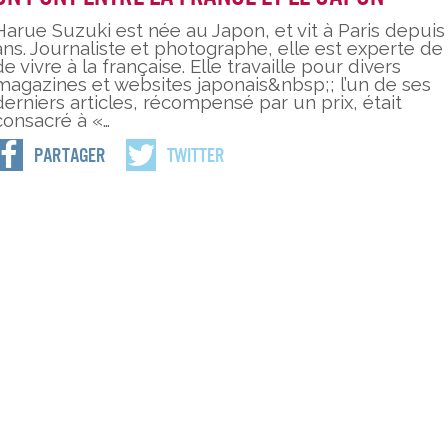
Harue Suzuki est née au Japon, et vit à Paris depuis
ans. Journaliste et photographe, elle est experte de l
de vivre à la française. Elle travaille pour divers
magazines et websites japonais&nbsp;; l’un de ses
derniers articles, récompensé par un prix, était
consacré à «…
Partager
Twitter