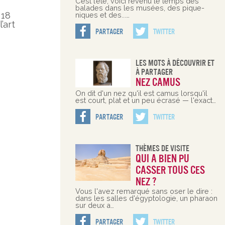
C’est l’été, voici revenu le temps des
balades dans les musées, des pique-
 18
niques et des...…
’art
Partager
Twitter
Les Mots À Découvrir Et
À Partager
Nez camus
On dit d'un nez qu'il est camus lorsqu'il
est court, plat et un peu écrasé — l'exact…
Partager
Twitter
Thèmes De Visite
Qui a bien pu
casser tous ces
nez ?
Vous l'avez remarqué sans oser le dire :
dans les salles d'égyptologie, un pharaon
sur deux a…
Partager
Twitter