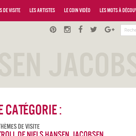
 de visite
Les artistes
Le coin vidéo
Les mots à décou
nsen Jacob
 catégorie :
Thèmes De Visite
Troll de Niels Hansen Jacobsen