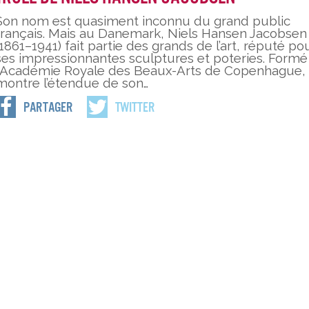
Son nom est quasiment inconnu du grand public
français. Mais au Danemark, Niels Hansen Jacobsen
(1861–1941) fait partie des grands de l’art, réputé po
ses impressionnantes sculptures et poteries. Formé
l’Académie Royale des Beaux-Arts de Copenhague, i
montre l’étendue de son…
Partager
Twitter