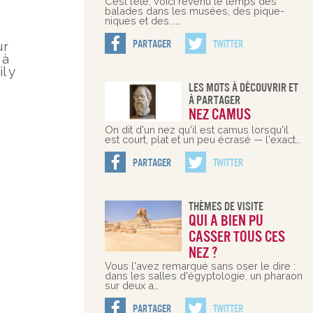
C’est l’été, voici revenu le temps des
balades dans les musées, des pique-
niques et des...…
Partager
Twitter
ur
 à
l y
Les Mots À Découvrir Et
À Partager
Nez camus
On dit d'un nez qu'il est camus lorsqu'il
est court, plat et un peu écrasé — l'exact…
Partager
Twitter
Thèmes De Visite
Qui a bien pu
casser tous ces
nez ?
Vous l'avez remarqué sans oser le dire :
dans les salles d'égyptologie, un pharaon
sur deux a…
Partager
Twitter