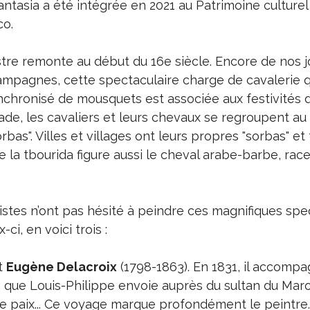
ntasia a été intégrée en 2021 au Patrimoine culturel
co.
tre remonte au début du 16e siècle. Encore de nos jo
ampagnes, cette spectaculaire charge de cavalerie q
ynchronisé de mousquets est associée aux festivités 
ade, les cavaliers et leurs chevaux se regroupent au
bas". Villes et villages ont leurs propres "sorbas" et 
 la tbourida figure aussi le cheval arabe-barbe, rac
istes n’ont pas hésité à peindre ces magnifiques spe
ci, en voici trois :
t
Eugène Delacroix
(1798-1863). En 1831, il accompa
 que Louis-Philippe envoie auprès du sultan du Maro
 paix... Ce voyage marque profondément le peintre.