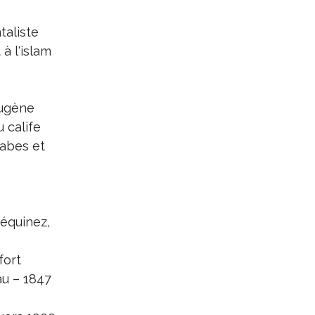
taliste
 à l'islam
Eugène
u calife
rabes et
Méquinez,
fort
au – 1847