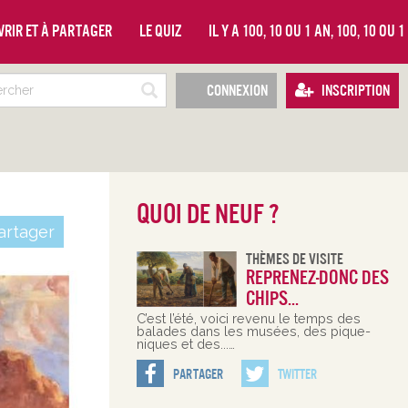
vrir et à partager
Le quiz
Il y a 100, 10 ou 1 an, 100, 10 ou 
Connexion
Inscription
Quoi de neuf ?
rtager
Thèmes De Visite
Reprenez-donc des
chips...
C’est l’été, voici revenu le temps des
balades dans les musées, des pique-
niques et des...…
Partager
Twitter