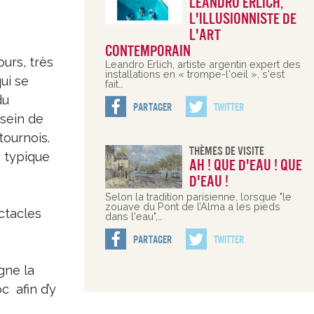
Leandro Erlich,
l'illusionniste de
l'art
contemporain
urs, très
Leandro Erlich, artiste argentin expert des
installations en « trompe-l'oeil », s'est
ui se
fait…
du
Partager
Twitter
 sein de
tournois.
Thèmes De Visite
e typique
Ah ! Que d'eau ! Que
d'eau !
Selon la tradition parisienne, lorsque "le
zouave du Pont de l’Alma a les pieds
ctacles
dans l'eau",…
Partager
Twitter
gne la
c afin d’y