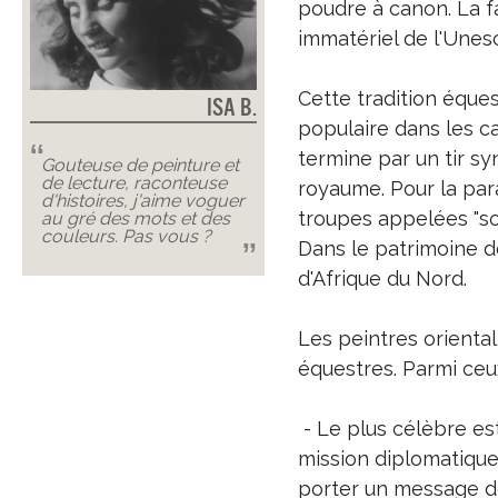
poudre à canon. La fa
immatériel de l'Unes
Cette tradition éques
Isa B.
populaire dans les c
termine par un tir s
Gouteuse de peinture et
de lecture, raconteuse
royaume. Pour la par
d'histoires, j'aime voguer
troupes appelées "sor
au gré des mots et des
couleurs. Pas vous ?
Dans le patrimoine de
d'Afrique du Nord.
Les peintres oriental
équestres. Parmi ceux-
- Le plus célèbre es
mission diplomatique
porter un message de