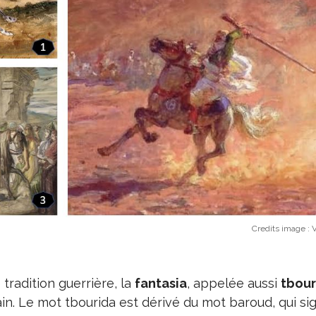
Credits image :
V
 tradition guerrière, la
fantasia
, appelée aussi
tbour
in. Le mot tbourida est dérivé du mot baroud, qui sig