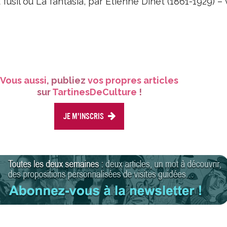
 fusil ou La fantasia, par Étienne Dinet (1861-1929) –
Vous aussi
, publiez
vos propres articles
sur
TartinesDeCulture
!
Je m'inscris