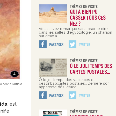
Thèmes De Visite
Qui a bien pu
casser tous ces
nez ?
Vous l'avez remarqué sans oser le dire :
dans les salles d'égyptologie, un pharaon
sur deux a…
Partager
Twitter
Thèmes De Visite
Ô le joli temps des
cartes postales…
Ô le joli temps des vacances et
des&nbsp;cartes postales… Derrière son
oir dans l'article
apparente désuétude,…
Partager
Twitter
ida
, est
nifie
Thèmes De Visite