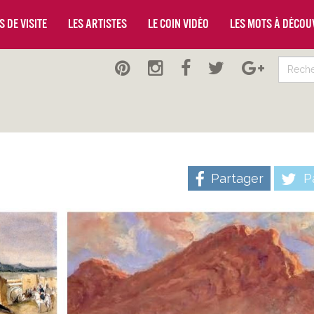
 de visite
Les artistes
Le coin vidéo
Les mots à décou
Partager
Pa