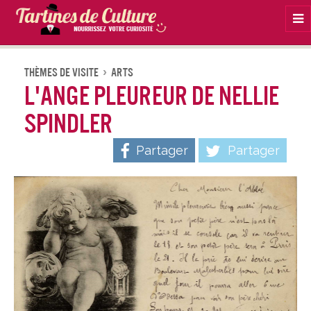
Na
Thèmes De Visite
Arts
L'Ange Pleureur de Nellie
Spindler
Partager
Partager