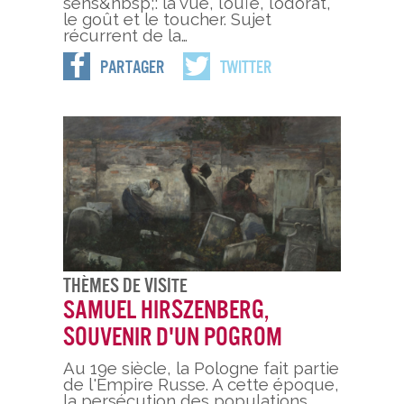
sens&nbsp;: la vue, l’ouïe, l’odorat,
le goût et le toucher. Sujet
récurrent de la…
Partager
Twitter
Thèmes De Visite
Samuel Hirszenberg,
souvenir d'un pogrom
Au 19e siècle, la Pologne fait partie
de l'Empire Russe. A cette époque,
la persécution des populations