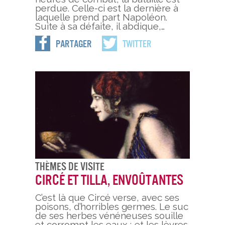
perdue. Celle-ci est la dernière à
laquelle prend part Napoléon.
Suite à sa défaite, il abdique,…
Partager
Twitter
Thèmes De Visite
Circé et Tilla, envoûtantes
C’est là que Circé verse, avec ses
poisons, d’horribles germes. Le suc
de ses herbes vénéneuses souille
et corrompt les eaux ; et les lèvres