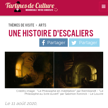
Na
Thèmes De Visite
Arts
Une histoire d'escaliers
Partager
Partager
Credits image :
"Le Philosophe en méditation" par Rembrandt - "Le
Philosophe au livre ouvert" par Salomon Koninck - Le Louvre
Le 11 août 2020,