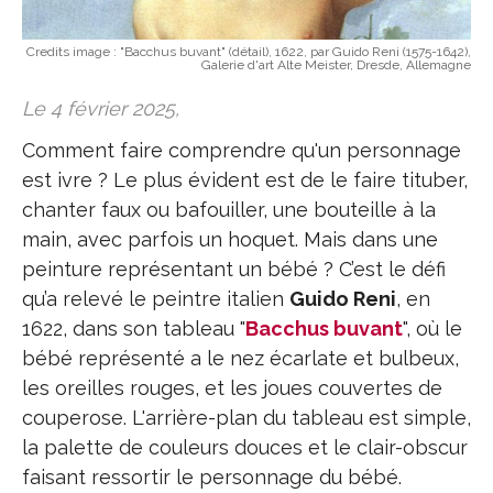
Credits image :
"Bacchus buvant" (détail), 1622, par Guido Reni (1575-1642),
Galerie d'art Alte Meister, Dresde, Allemagne
Le 4 février 2025,
Comment faire comprendre qu'un personnage
est ivre ? Le plus évident est de le faire tituber,
chanter faux ou bafouiller, une bouteille à la
main, avec parfois un hoquet. Mais dans une
peinture représentant un bébé ? C’est le défi
qu’a relevé le peintre italien
Guido Reni
, en
1622, dans son tableau "
Bacchus buvant
", où le
bébé représenté a le nez écarlate et bulbeux,
les oreilles rouges, et les joues couvertes de
couperose. L'arrière-plan du tableau est simple,
la palette de couleurs douces et le clair-obscur
faisant ressortir le personnage du bébé.