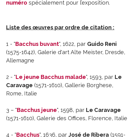
numéro
spécialement pour l’exposition.
Liste des œuvres par ordre de citation :
1 - "
Bacchus buvant
", 1622, par
Guido Reni
(1575-1642), Galerie d'art Alte Meister, Dresde,
Allemagne
2 - "
Le jeune Bacchus malade
", 1593, par
Le
Caravage
(1571-1610), Gallerie Borghese,
Rome, Italie
3 – "
Bacchus jeune
", 1598, par
Le Caravage
(1571-1610), Galerie des Offices, Florence, Italie
4 - "
Bacchus
", 1636, par
José de Ribera
(1591-