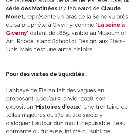
de tableaux autour de la Seine. Par exemple,
la
série des Matinées
(17 tableaux) de
Claude
Monet
, représente un bras de la Seine vu près
de sa propriété à Giverny, comme "
La seine à
Giverny
" datant de 1885, visible au Museum of
Art, Rhode Island School of Design, aux Etats-
Unis. Mais c'est une autre histoire...
Pour des visites de liquidités :
L’abbaye de Flaran fait des vagues en
proposant, jusqu’au 9 janvier 2028, son
exposition "
Histoires d'eaux
". Une trentaine de
toiles majeures du 17e au 21e siècle y
dialoguent autour d’un motif inépuisable : l’eau,
dormante ou furieuse, intime ou sublime.