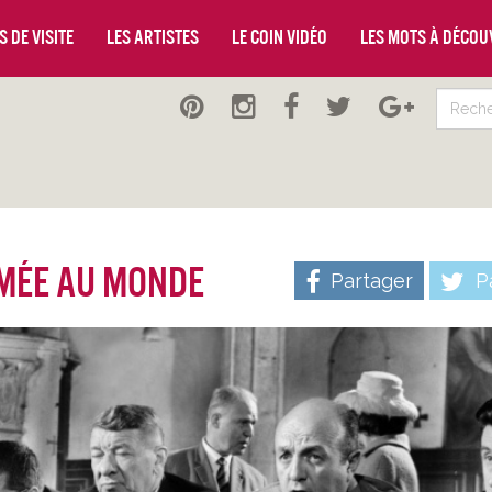
 de visite
Les artistes
Le coin vidéo
Les mots à décou
ilmée au monde
Partager
Pa