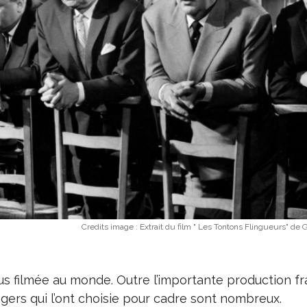
Credits image :
Extrait du film " Les Tontons Flingueurs" de
 plus filmée au monde. Outre l’importante production fr
ngers qui l’ont choisie pour cadre sont nombreux.