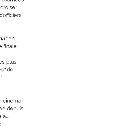
croiser
officiers
da"
en
 finale.
es plus
rs"
de
r
u cinéma.
tée depuis
e au
s