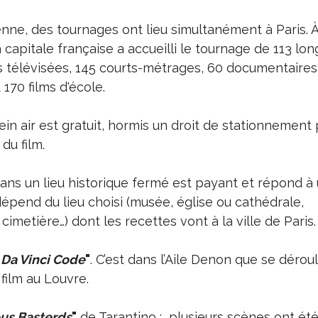
ne, des tournages ont lieu simultanément à Paris. À 
 capitale française a accueilli le tournage de 113 lon
ns télévisées, 145 courts-métrages, 60 documentaires
 170 films d'école.
ein air est gratuit, hormis un droit de stationnement 
 du film.
ans un lieu historique fermé est payant et répond à 
 dépend du lieu choisi (musée, église ou cathédrale,
imetière…) dont les recettes vont à la ville de Paris.
"
Da Vinci Code
"
. C’est dans l’Aile Denon que se dérou
 film au Louvre.
ous Basterds
"
de Tarantino : plusieurs scènes ont ét