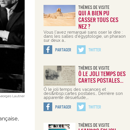
Thèmes De Visite
Qui a bien pu
casser tous ces
nez ?
Vous l'avez remarqué sans oser le dire :
dans les salles d'égyptologie, un pharaon
sur deux a…
Partager
Twitter
Thèmes De Visite
Ô le joli temps des
cartes postales…
Ô le joli temps des vacances et
des&nbsp;cartes postales… Derrière son
 Georges Lautner
apparente désuétude,…
Partager
Twitter
ançaise,
Thèmes De Visite