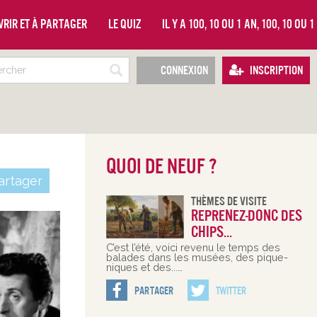
vrir et à partager
Le quiz
Il y a 100, 10 ou 1 an, 100, 10 ou 
Connexion
Inscription
Quoi de neuf ?
rtager
Thèmes De Visite
Reprenez-donc des
chips...
C’est l’été, voici revenu le temps des
balades dans les musées, des pique-
niques et des...…
Partager
Twitter