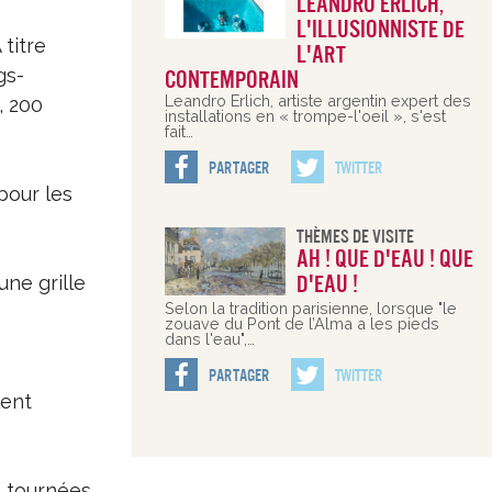
Leandro Erlich,
l'illusionniste de
titre
l'art
gs-
contemporain
Leandro Erlich, artiste argentin expert des
, 200
installations en « trompe-l'oeil », s'est
fait…
Partager
Twitter
pour les
Thèmes De Visite
Ah ! Que d'eau ! Que
d'eau !
une grille
Selon la tradition parisienne, lorsque "le
zouave du Pont de l’Alma a les pieds
dans l'eau",…
Partager
Twitter
lent
é tournées