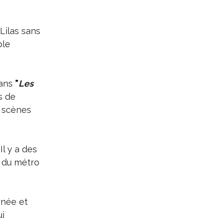
Lilas sans
ble
dans
"
Les
s de
s scènes
l y a des
s du métro
rnée et
ui