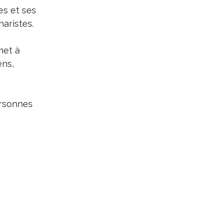
es et ses
naristes.
met à
ens,
ersonnes