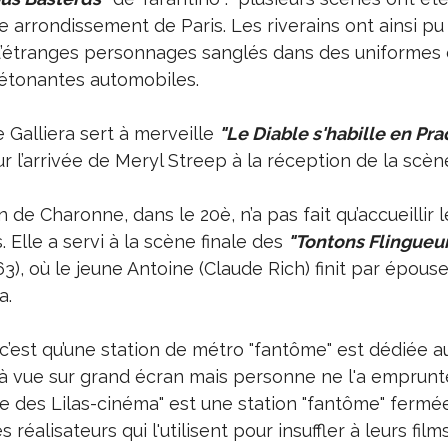
 arrondissement de Paris. Les riverains ont ainsi pu 
’étranges personnages sanglés dans des uniformes d’
détonantes automobiles.
Galliera sert à merveille
"Le Diable s'habille en Pra
r l’arrivée de Meryl Streep à la réception de la scène
 de Charonne, dans le 20è, n’a pas fait qu’accueillir l
Elle a servi à la scène finale des
"Tontons Flingueu
), où le jeune Antoine (Claude Rich) finit par épouse
a.
 c’est qu’une station de métro "fantôme" est dédiée a
jà vue sur grand écran mais personne ne l'a emprun
rte des Lilas-cinéma" est une station "fantôme" fermé
 réalisateurs qui l'utilisent pour insuffler à leurs film