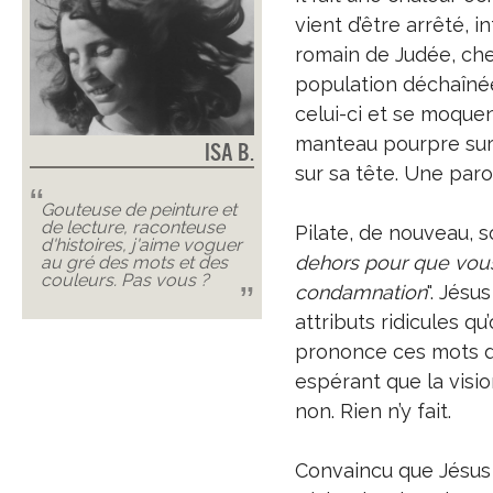
vient d’être arrêté, 
romain de Judée, che
population déchaînée,
celui-ci et se moquent
manteau pourpre sur
Isa B.
sur sa tête. Une paro
Gouteuse de peinture et
de lecture, raconteuse
Pilate, de nouveau, so
d'histoires, j'aime voguer
dehors pour que vous
au gré des mots et des
couleurs. Pas vous ?
condamnation
". Jésu
attributs ridicules q
prononce ces mots d
espérant que la visio
non. Rien n’y fait.
Convaincu que Jésus n