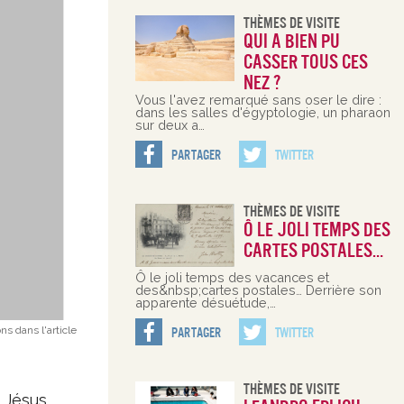
Thèmes De Visite
Qui a bien pu
casser tous ces
nez ?
Vous l'avez remarqué sans oser le dire :
dans les salles d'égyptologie, un pharaon
sur deux a…
Partager
Twitter
Thèmes De Visite
Ô le joli temps des
cartes postales…
Ô le joli temps des vacances et
des&nbsp;cartes postales… Derrière son
apparente désuétude,…
ns dans l'article
Partager
Twitter
Thèmes De Visite
. Jésus