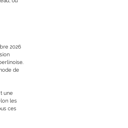
eau, ou
obre 2026
nsion
erlinoise.
 mode de
st une
elon les
ous ces