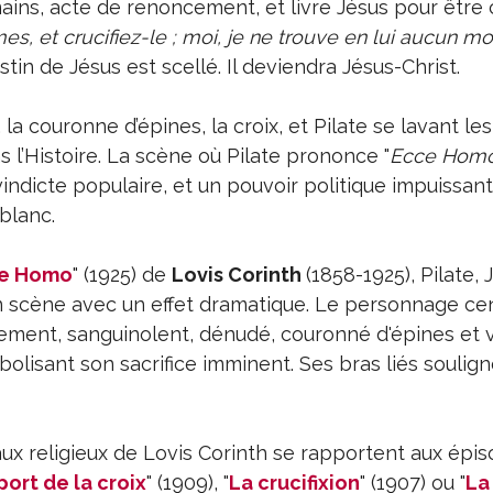
mains, acte de renoncement, et livre Jésus pour être cr
, et crucifiez-le ; moi, je ne trouve en lui aucun mo
estin de Jésus est scellé. Il deviendra Jésus-Christ.
a couronne d’épines, la croix, et Pilate se lavant le
 l’Histoire. La scène où Pilate prononce "
Ecce Hom
indicte populaire, et un pouvoir politique impuissant
blanc.
e Homo
" (1925) de
Lovis Corinth
(1858-1925), Pilate, 
n scène avec un effet dramatique. Le personnage cen
tement, sanguinolent, dénudé, couronné d'épines et 
lisant son sacrifice imminent. Ses bras liés soulign
x religieux de Lovis Corinth se rapportent aux épis
port de la croix
" (1909), "
La crucifixion
" (1907) ou "
La