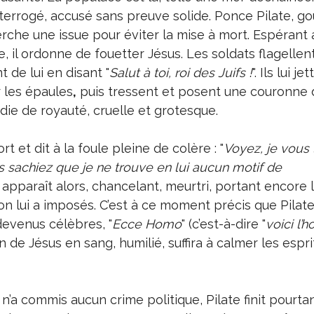
interrogé, accusé sans preuve solide. Ponce Pilate, g
rche une issue pour éviter la mise à mort. Espérant 
 il ordonne de fouetter Jésus. Les soldats flagellent
 de lui en disant "
Salut à toi, roi des Juifs !
". Ils lui j
 les épaules
,
puis tressent et posent une couronne 
die de royauté, cruelle et grotesque.
rt et dit à la foule pleine de colère : "
Voyez, je vous
 sachiez que je ne trouve en lui aucun motif de
s apparaît alors, chancelant, meurtri, portant encore 
u’on lui a imposés. C’est à ce moment précis que Pilat
evenus célèbres, "
Ecce Homo
" (c’est-à-dire "
voici l
n de Jésus en sang, humilié, suffira à calmer les espri
’a commis aucun crime politique, Pilate finit pourta