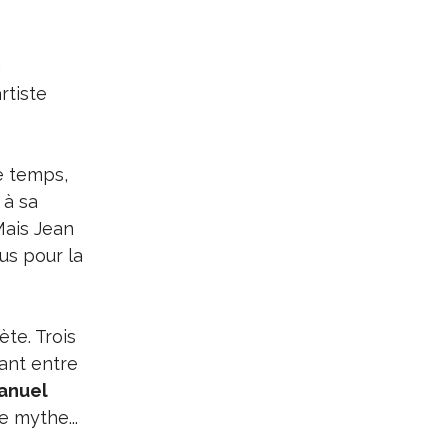
a
rtiste
e temps,
 à sa
Mais Jean
us pour la
te. Trois
lant entre
anuel
e mythe...