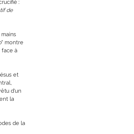
ucifié :
tif de
s mains
o
" montre
 face à
Jésus et
tral,
vêtu d'un
ent la
odes de la