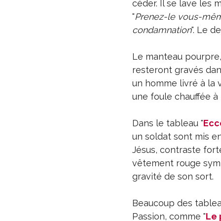
céder. Il se lave les 
"
Prenez-le vous-mêmes
condamnation
". Le d
Le manteau pourpre, l
resteront gravés dans
un homme livré à la v
une foule chauffée à 
Dans le tableau "
Ecc
un soldat sont mis e
Jésus, contraste for
vêtement rouge symbo
gravité de son sort.
Beaucoup des tableau
Passion, comme "
Le 