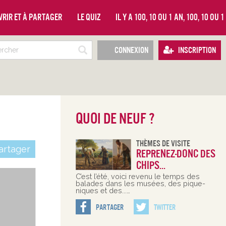
vrir et à partager
Le quiz
Il y a 100, 10 ou 1 an, 100, 10 ou 
Connexion
Inscription
Quoi de neuf ?
Thèmes De Visite
rtager
Reprenez-donc des
chips...
C’est l’été, voici revenu le temps des
balades dans les musées, des pique-
niques et des...…
Partager
Twitter