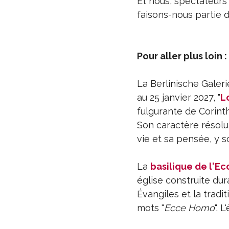
Et nous, spectateurs
faisons-nous partie de
Pour aller plus loin :
La Berlinische Galeri
au 25 janvier 2027, "
Lo
fulgurante de Corinth
Son caractère résol
vie et sa pensée, y s
La
basilique de l'E
église construite dur
Évangiles et la tradi
mots "
Ecce Homo
". 