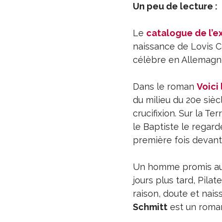
Un peu de lecture :
Le
catalogue de l’e
naissance de Lovis Co
célèbre en Allemagn
Dans le roman
Voici
du milieu du 20e siècl
crucifixion. Sur la T
le Baptiste le regard
première fois devant l
Un homme promis au su
jours plus tard, Pila
raison, doute et nais
Schmitt
est un roman 