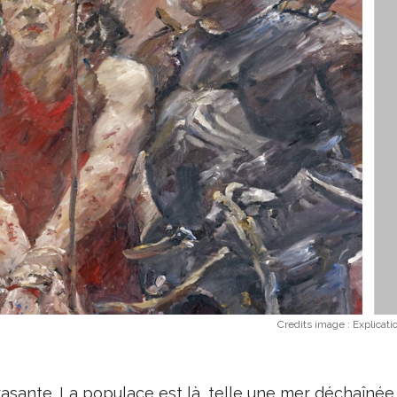
Credits image :
Explicatio
crasante. La populace est là, telle une mer déchaînée