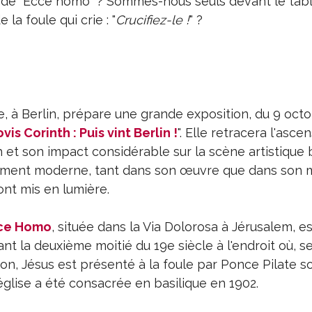
 de "Ecce homo" ? Sommes-nous seuls devant le tabl
 la foule qui crie : "
Crucifiez-le !
" ?
e, à Berlin, prépare une grande exposition, du 9 oct
vis Corinth : Puis vint Berlin !
". Elle retracera l'asce
 et son impact considérable sur la scène artistique b
ument moderne, tant dans son œuvre que dans son
ont mis en lumière.
cce Homo
, située dans la Via Dolorosa à Jérusalem, e
ant la deuxième moitié du 19e siècle à l'endroit où, s
tion, Jésus est présenté à la foule par Ponce Pilate s
L'église a été consacrée en basilique en 1902.