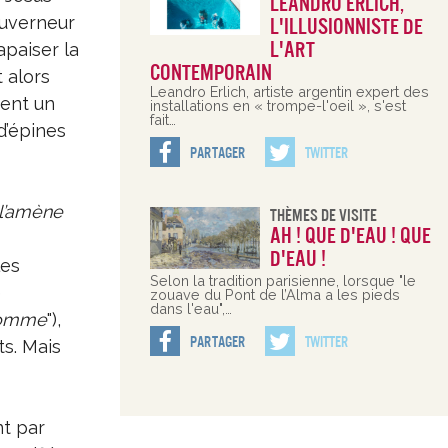
Leandro Erlich,
ouverneur
l'illusionniste de
l'art
apaiser la
contemporain
 alors
Leandro Erlich, artiste argentin expert des
ettent un
installations en « trompe-l'oeil », s'est
fait…
d’épines
Partager
Twitter
 l’amène
Thèmes De Visite
Ah ! Que d'eau ! Que
d'eau !
les
Selon la tradition parisienne, lorsque "le
e
zouave du Pont de l’Alma a les pieds
dans l'eau",…
’homme
"),
Partager
Twitter
ts. Mais
nt par