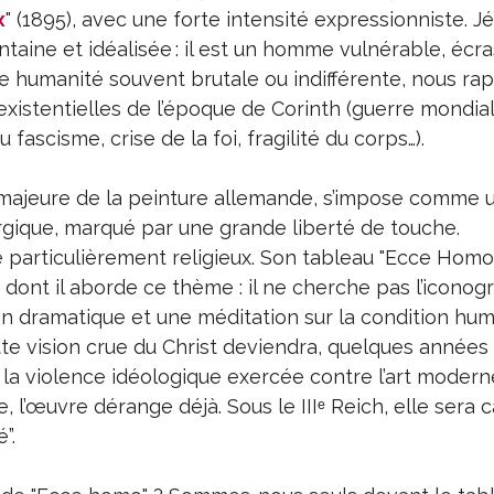
x
" (1895), avec une forte intensité expressionniste. Jé
intaine et idéalisée : il est un homme vulnérable, écra
ne humanité souvent brutale ou indifférente, nous r
xistentielles de l’époque de Corinth (guerre mondia
ascisme, crise de la foi, fragilité du corps…).
e majeure de la peinture allemande, s’impose comme u
ergique, marqué par une grande liberté de touche.
re particulièrement religieux. Son tableau "Ecce Homo
dont il aborde ce thème : il ne cherche pas l’iconog
on dramatique et une méditation sur la condition huma
te vision crue du Christ deviendra, quelques années 
 la violence idéologique exercée contre l’art modern
e, l’œuvre dérange déjà. Sous le IIIᵉ Reich, elle sera
”.