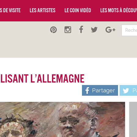
 de visite
Les artistes
Le coin vidéo
Les mots à décou
alisant l’Allemagne
Partager
Pa