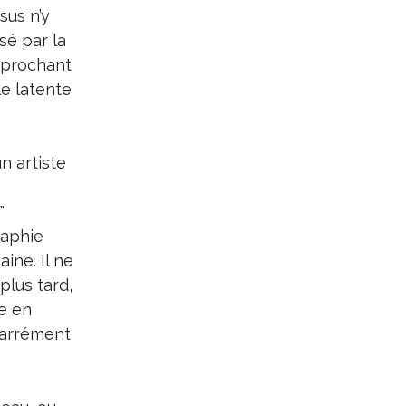
sus n’y
sé par la
approchant
le latente
n artiste
"
raphie
ine. Il ne
plus tard,
e en
 carrément