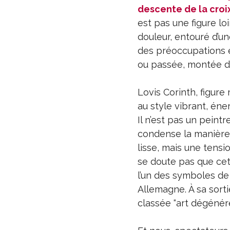
descente de la croi
est pas une figure lo
douleur, entouré d’u
des préoccupations e
ou passée, montée du f
Lovis Corinth, figur
au style vibrant, én
Il n’est pas un peint
condense la manière 
lisse, mais une tensi
se doute pas que cet
l’un des symboles de
Allemagne. À sa sorti
classée “art dégénéré