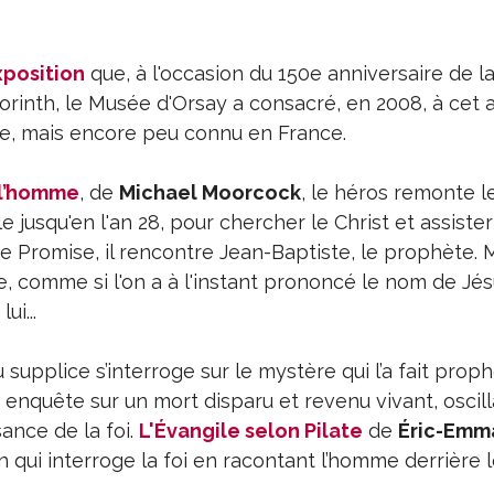
xposition
que, à l'occasion du 150e anniversaire de l
rinth, le Musée d'Orsay a consacré, en 2008, à cet a
e, mais encore peu connu en France.
 l’homme
, de
Michael Moorcock
, le héros remonte l
e jusqu'en l'an 28, pour chercher le Christ et assister
erre Promise, il rencontre Jean-Baptiste, le prophète. 
e, comme si l'on a à l'instant prononcé le nom de Jés
ui...
pplice s’interroge sur le mystère qui l’a fait prophè
te enquête sur un mort disparu et revenu vivant, oscil
sance de la foi.
L'Évangile selon Pilate
de
Éric-Emm
qui interroge la foi en racontant l’homme derrière l