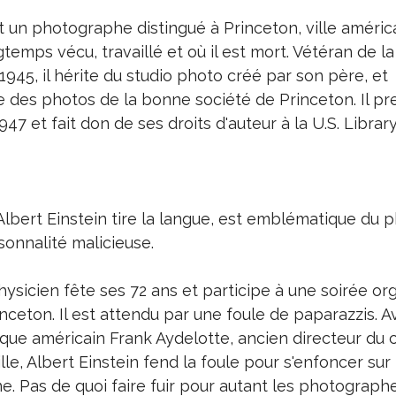
t un photographe distingué à Princeton, ville améric
gtemps vécu, travaillé et où il est mort. Vétéran de 
945, il hérite du studio photo créé par son père, et
des photos de la bonne société de Princeton. Il pr
947 et fait don de ses droits d'auteur à la U.S. Librar
lbert Einstein tire la langue, est emblématique du p
sonnalité malicieuse.
hysicien fête ses 72 ans et participe à une soirée or
ceton. Il est attendu par une foule de paparazzis. A
ique américain Frank Aydelotte, ancien directeur du 
lle, Albert Einstein fend la foule pour s'enfoncer sur
ne. Pas de quoi faire fuir pour autant les photographe