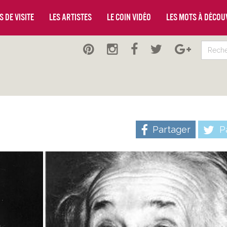
 de visite
Les artistes
Le coin vidéo
Les mots à décou
Partager
Pa