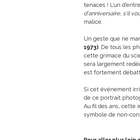
tenaces ! L'un d'entre 
d'anniversaire, s'il vo
malice.
Un geste que ne man
1973)
. De tous les ph
cette grimace du scie
sera largement redéc
est fortement débattu
Si cet événement irri
de ce portrait photo
Au fil des ans, cette
symbole de non-con
Pour aller plus loin 