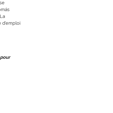
se
Tomás
 La
e d'emploi
 pour