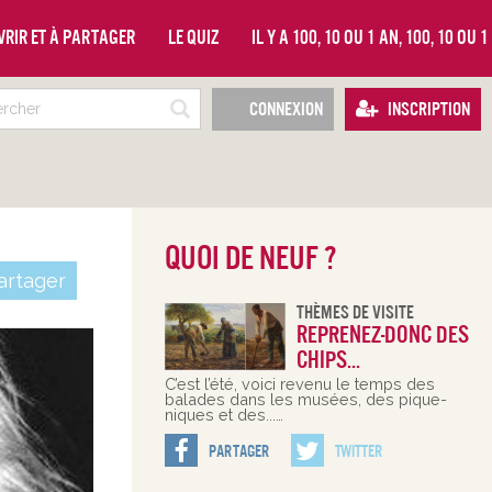
vrir et à partager
Le quiz
Il y a 100, 10 ou 1 an, 100, 10 ou 
Connexion
Inscription
Quoi de neuf ?
rtager
Thèmes De Visite
Reprenez-donc des
chips...
C’est l’été, voici revenu le temps des
balades dans les musées, des pique-
niques et des...…
Partager
Twitter