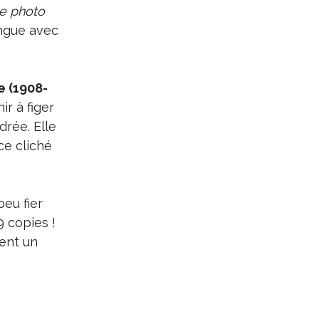
ne photo
angue avec
e (1908-
ir à figer
drée. Elle
ce cliché
peu fier
 copies !
ient un