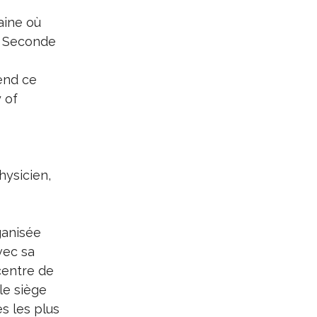
aine où
la Seconde
end ce
y of
hysicien,
ganisée
vec sa
centre de
 le siège
s les plus