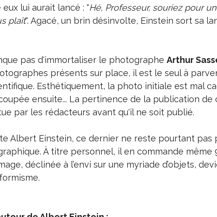
eux lui aurait lancé : "
Hé, Professeur, souriez pour u
us plaît
". Agacé, un brin désinvolte, Einstein sort sa l
que pas d'immortaliser le photographe
Arthur Sass
otographes présents sur place, il est le seul à parven
ntifique. Esthétiquement, la photo initiale est mal ca
oupée ensuite... La pertinence de la publication de 
e par les rédacteurs avant qu'il ne soit publié.
te Albert Einstein, ce dernier ne reste pourtant pas 
graphique. À titre personnel, il en commande même 9
 image, déclinée à l’envi sur une myriade d’objets, dev
formisme.
autour de Albert Einstein :