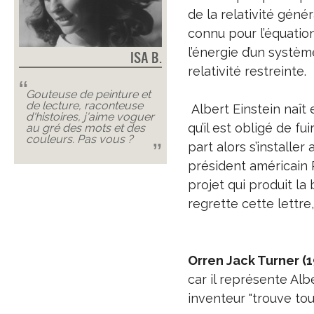
de la relativité génér
connu pour l’équation
l’énergie d’un systè
Isa B.
relativité restreinte.
Gouteuse de peinture et
de lecture, raconteuse
Albert Einstein naît 
d'histoires, j'aime voguer
qu’il est obligé de fu
au gré des mots et des
couleurs. Pas vous ?
part alors s’installer
président américain 
projet qui produit l
regrette cette lettre,
Orren Jack Turner (
car il représente Al
inventeur "trouve tout