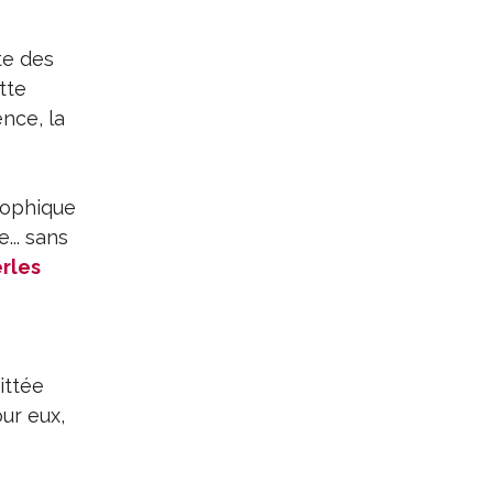
te des
tte
ence, la
osophique
... sans
rles
ittée
ur eux,