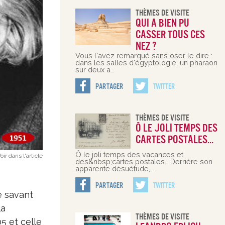
Thèmes De Visite
Qui a bien pu
casser tous ces
nez ?
Vous l'avez remarqué sans oser le dire :
dans les salles d'égyptologie, un pharaon
sur deux a…
Partager
Twitter
Thèmes De Visite
Ô le joli temps des
cartes postales…
Ô le joli temps des vacances et
oir dans l'article
des&nbsp;cartes postales… Derrière son
apparente désuétude,…
Partager
Twitter
e savant
la
Thèmes De Visite
5 et celle