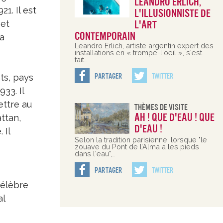
Leandro Erlich,
21. Il est
l'illusionniste de
 et
l'art
contemporain
la
Leandro Erlich, artiste argentin expert des
installations en « trompe-l'oeil », s'est
fait…
Partager
Twitter
ts, pays
933. Il
lettre au
Thèmes De Visite
Ah ! Que d'eau ! Que
ttan,
d'eau !
 Il
Selon la tradition parisienne, lorsque "le
zouave du Pont de l’Alma a les pieds
dans l'eau",…
Partager
Twitter
célèbre
al