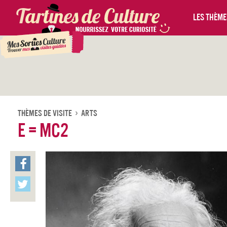
Les thèmes
Thèmes De Visite
Arts
E = mc2