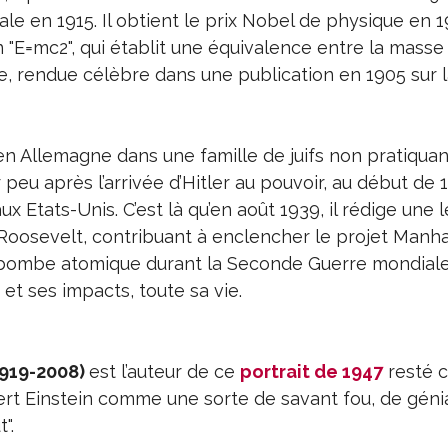
ale en 1915. Il obtient le prix Nobel de physique en 19
 "E=mc2", qui établit une équivalence entre la masse
me, rendue célèbre dans une publication en 1905 sur 
en Allemagne dans une famille de juifs non pratiquan
ir peu après l’arrivée d’Hitler au pouvoir, au début de 1
 aux Etats-Unis. C’est là qu’en août 1939, il rédige une 
Roosevelt, contribuant à enclencher le projet Manha
a bombe atomique durant la Seconde Guerre mondiale.
 et ses impacts, toute sa vie.
1919-2008)
est l’auteur de ce
portrait de 1947
resté 
bert Einstein comme une sorte de savant fou, de géni
".