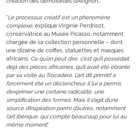
création des demoiselles d’Avignon...
"
Le processus créatif est un phénomène
complexe
, explique Virginie Perdrisot,
conservatrice au Musée Picasso, notamment
chargée de sa collection personnelle – dont
une dizaine de coiffes, statuettes et masques
africains.
Ce qu’on peut dire, c’est qu’il possédait
déjà des pièces africaines, qu’il avait été ébranlé
par sa visite au Trocadéro. L’art dit primitif a
forcément été un déclencheur, il lui a permis
d’exprimer une certaine radicalité, une
simplification des formes. Mais il s’agit d’une
source d’inspiration parmi d’autres, notamment
l’art ibérique, qui compte beaucoup pour lui au
même moment
."