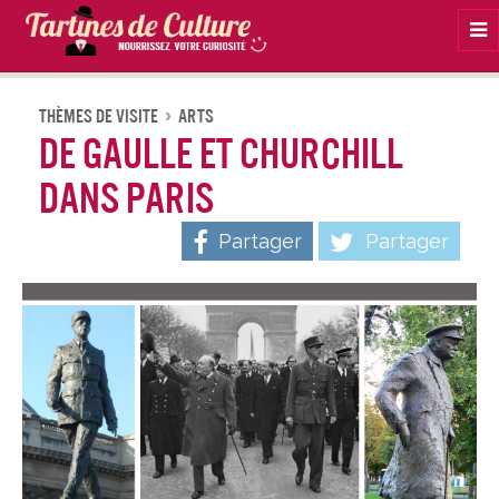
Na
Thèmes De Visite
Arts
De Gaulle et Churchill
dans Paris
Partager
Partager