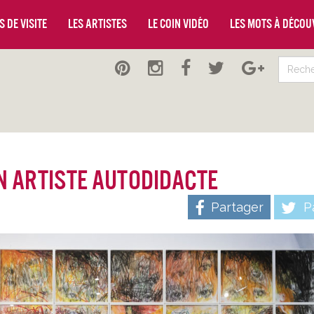
 de visite
Les artistes
Le coin vidéo
Les mots à décou
un artiste autodidacte
Partager
Pa