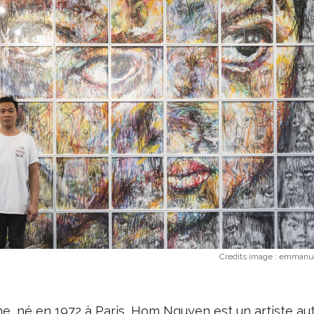
Credits image :
emmanue
ne, né en 1972 à Paris, Hom Nguyen est un artiste au