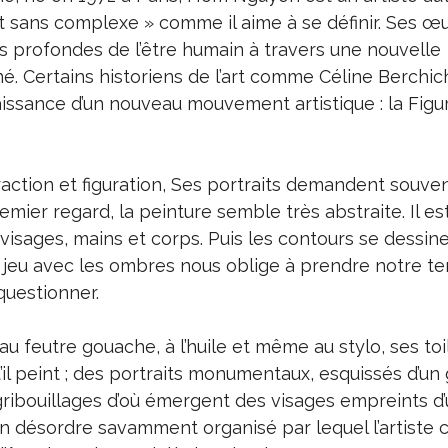
 et sans complexe » comme il aime à se définir. Ses œ
s profondes de l’être humain à travers une nouvelle
né. Certains historiens de l’art comme Céline Berchic
ssance d’un nouveau mouvement artistique : la Figu
raction et figuration, Ses portraits demandent souve
emier regard, la peinture semble très abstraite. Il es
er visages, mains et corps. Puis les contours se dessin
jeu avec les ombres nous oblige à prendre notre te
questionner.
 au feutre gouache, à l’huile et même au stylo, ses to
’il peint ; des portraits monumentaux, esquissés d’un 
 gribouillages d’où émergent des visages empreints d
Un désordre savamment organisé par lequel l’artiste 