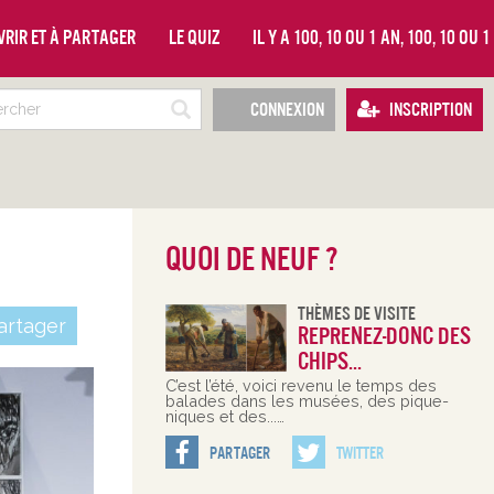
vrir et à partager
Le quiz
Il y a 100, 10 ou 1 an, 100, 10 ou 
Connexion
Inscription
Quoi de neuf ?
Thèmes De Visite
rtager
Reprenez-donc des
chips...
C’est l’été, voici revenu le temps des
balades dans les musées, des pique-
niques et des...…
Partager
Twitter