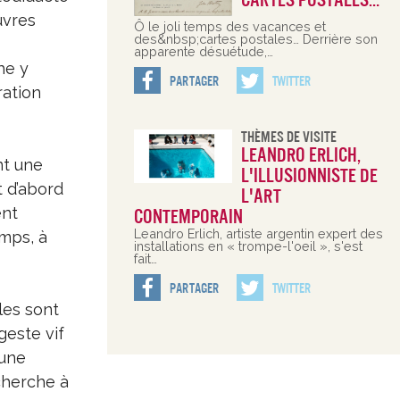
cartes postales…
uvres
Ô le joli temps des vacances et
des&nbsp;cartes postales… Derrière son
apparente désuétude,…
he y
Partager
Twitter
ration
Thèmes De Visite
Leandro Erlich,
nt une
l'illusionniste de
t d’abord
l'art
ent
contemporain
Leandro Erlich, artiste argentin expert des
mps, à
installations en « trompe-l'oeil », s'est
fait…
Partager
Twitter
iles sont
geste vif
’une
cherche à