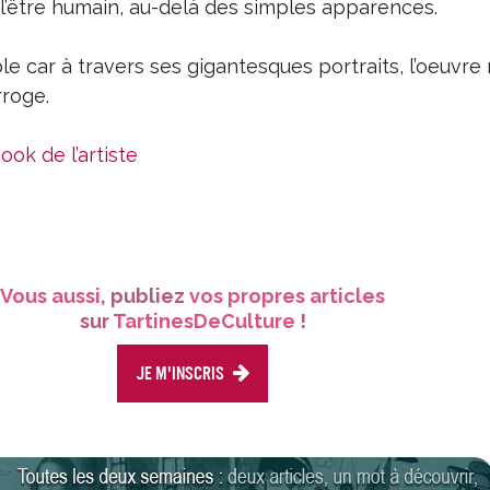
 l’être humain, au-delà des simples apparences.
ble car à travers ses gigantesques portraits, l’oeuvre
rroge.
ook de l’artiste
Vous aussi
, publiez
vos propres articles
sur
TartinesDeCulture
!
Je m'inscris