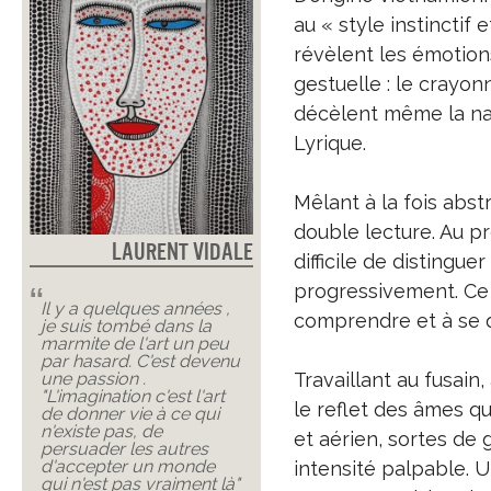
au « style instinctif
révèlent les émotion
gestuelle : le crayon
décèlent même la nai
Lyrique.
Mêlant à la fois abst
double lecture. Au pr
Laurent Vidale
difficile de distingu
progressivement. Ce 
Il y a quelques années ,
comprendre et à se 
je suis tombé dans la
marmite de l'art un peu
par hasard. C'est devenu
une passion .
Travaillant au fusain,
"L'imagination c'est l'art
le reflet des âmes qu
de donner vie à ce qui
n'existe pas, de
et aérien, sortes de
persuader les autres
d'accepter un monde
intensité palpable. 
qui n'est pas vraiment là"