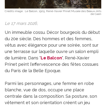
Credits image :
Le Balcon, 1905, René-Xavier Prinet Musée des Beaux-Arts
de Caen
Le 17 mars 2026,
Un immeuble cossu. Décor bourgeois du début
du 20e siècle. Des hommes et des femmes,
vêtus avec élégance pour une soirée, sont sur
une terrasse sur laquelle ouvre un salon empli
de lumière. Dans "
Le Balcon
", René‑Xavier
Prinet peint l'effervescence des fêtes cossues
du Paris de la Belle Epoque.
Parmi les personnages, une femme en robe
blanche, vue de dos, occupe une place
centrale dans la composition. Sa posture, son
vêtement et son orientation créent un jeu