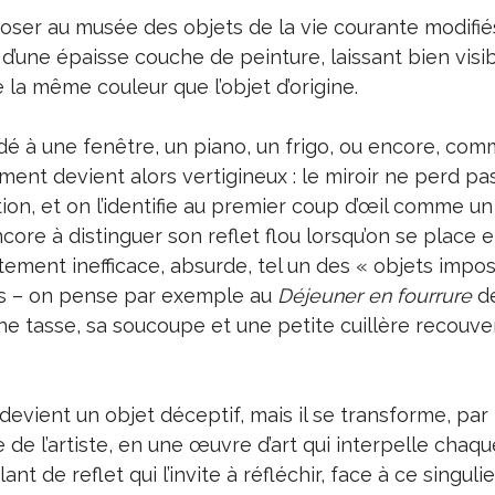
’exposer au musée des objets de la vie courante modifi
e d’une épaisse couche de peinture, laissant bien visi
 la même couleur que l’objet d’origine.
é à une fenêtre, un piano, un frigo, ou encore, comm
ment devient alors vertigineux : le miroir ne perd pa
on, et on l’identifie au premier coup d’œil comme un 
core à distinguer son reflet flou lorsqu’on se place e
itement inefficace, absurde, tel un des « objets impos
es – on pense par exemple au
D
éjeuner en fourrure
d
e tasse, sa soucoupe et une petite cuillère recouve
é devient un objet déceptif, mais il se transforme, par
 l’artiste, en une œuvre d’art qui interpelle chaque
t de reflet qui l’invite à réfléchir, face à ce singulie