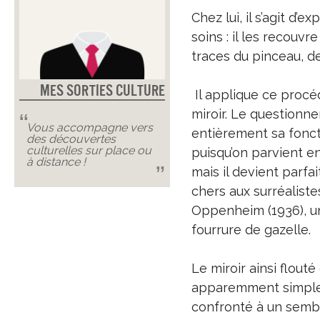
Chez lui, il s’agit d
soins : il les recouvr
traces du pinceau, de
Mes Sorties Culture
Il applique ce procéd
miroir. Le questionne
Vous accompagne vers
entièrement sa foncti
des découvertes
culturelles sur place ou
puisqu’on parvient en
à distance !
mais il devient parfa
chers aux surréalist
Oppenheim (1936), un
fourrure de gazelle.
Le miroir ainsi flout
apparemment simple de
confronté à un semblan