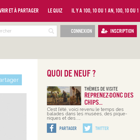
vrir et à partager
Le quiz
Il y a 100, 10 ou 1 an, 100, 10 ou 
Connexion
Inscription
Quoi de neuf ?
rtager
Thèmes De Visite
Reprenez-donc des
chips...
C’est l’été, voici revenu le temps des
balades dans les musées, des pique-
niques et des...…
Partager
Twitter