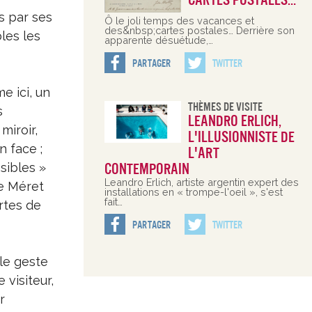
cartes postales…
és par ses
Ô le joli temps des vacances et
des&nbsp;cartes postales… Derrière son
bles les
apparente désuétude,…
Partager
Twitter
e ici, un
Thèmes De Visite
s
Leandro Erlich,
miroir,
l'illusionniste de
n face ;
l'art
sibles »
contemporain
Leandro Erlich, artiste argentin expert des
e Méret
installations en « trompe-l'oeil », s'est
fait…
rtes de
Partager
Twitter
 le geste
 visiteur,
r