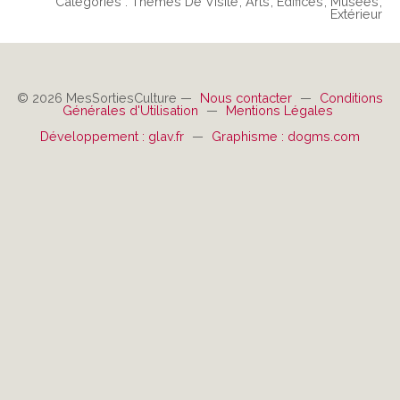
Catégories :
Thèmes De Visite
Arts
Edifices
Musées
Extérieur
© 2026 MesSortiesCulture —
Nous contacter
—
Conditions
Générales d'Utilisation
—
Mentions Légales
Développement : glav.fr
—
Graphisme : dogms.com