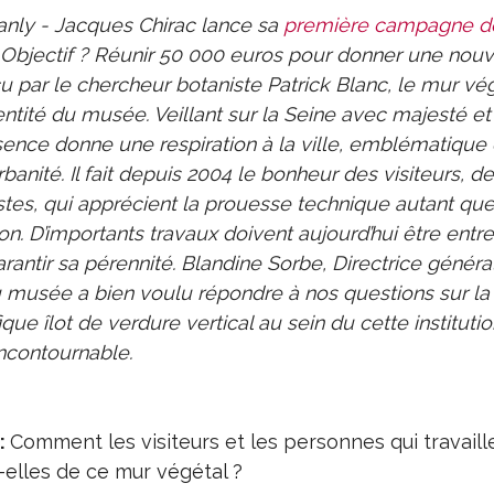
nly - Jacques Chirac lance sa
première campagne d
Objectif ? Réunir 50 000 euros pour donner une nouv
 par le chercheur botaniste Patrick Blanc, le mur vég
identité du musée. Veillant sur la Seine avec majesté et
sence donne une respiration à la ville, emblématique 
banité. Il fait depuis 2004 le bonheur des visiteurs, d
istes, qui apprécient la prouesse technique autant que
on. D’importants travaux doivent aujourd’hui être entr
rantir sa pérennité.
Blandine Sorbe, Directrice généra
 musée a bien voulu répondre à nos questions sur la
ue îlot de verdure vertical au sein du cette institutio
ncontournable.
:
Comment les visiteurs et les personnes qui travaill
elles de ce mur végétal ?