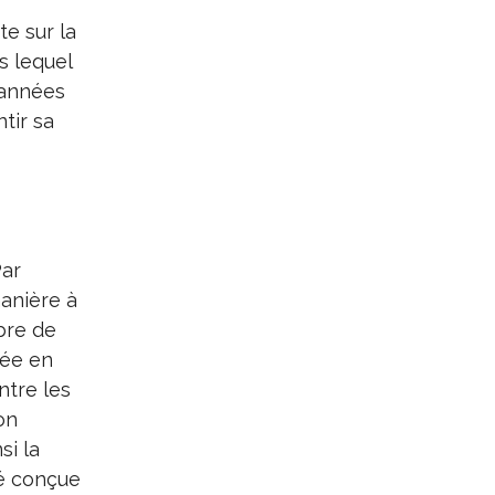
e sur la
s lequel
 années
tir sa
Par
anière à
bre de
tée en
ntre les
on
si la
té conçue