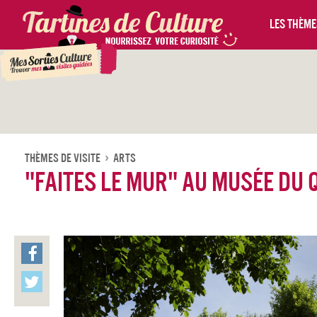
Les thèmes
Thèmes De Visite
Arts
"Faites le mur" au musée du 