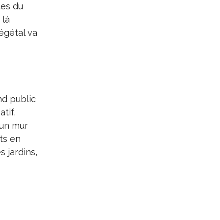
ues du
 là
égétal va
nd public
tif,
 un mur
ts en
 jardins,