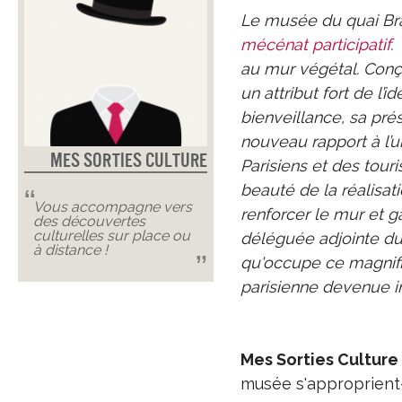
Le musée du quai Bra
mécénat participatif
.
au mur végétal. Conçu
un attribut fort de l’
bienveillance, sa pré
nouveau rapport à l’ur
Mes Sorties Culture
Parisiens et des tour
beauté de la réalisati
Vous accompagne vers
renforcer le mur et ga
des découvertes
culturelles sur place ou
déléguée adjointe du
à distance !
qu'occupe ce magnifiq
parisienne devenue i
Mes Sorties Culture 
musée s'approprient-