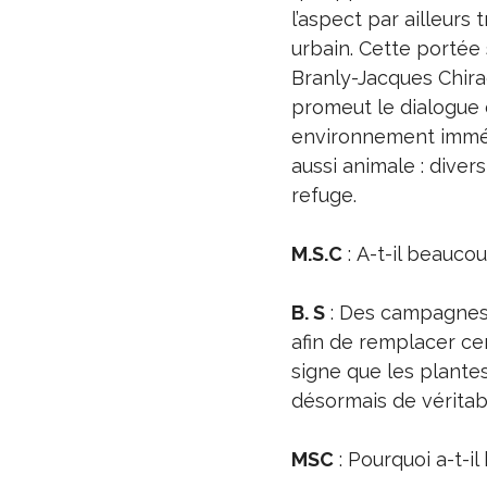
l’aspect par ailleurs 
urbain. Cette portée
Branly-Jacques Chira
promeut le dialogue d
environnement immédi
aussi animale : dive
refuge.
M.S.C
: A-t-il beauco
B. S
: Des campagnes 
afin de remplacer cer
signe que les plante
désormais de véritab
MSC
: Pourquoi a-t-il