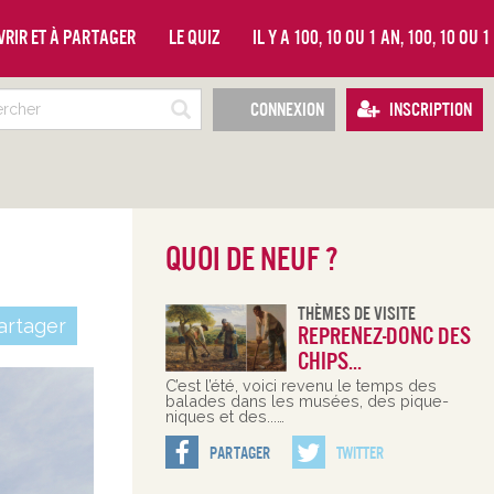
vrir et à partager
Le quiz
Il y a 100, 10 ou 1 an, 100, 10 ou 
Connexion
Inscription
Quoi de neuf ?
Thèmes De Visite
rtager
Reprenez-donc des
chips...
C’est l’été, voici revenu le temps des
balades dans les musées, des pique-
niques et des...…
Partager
Twitter