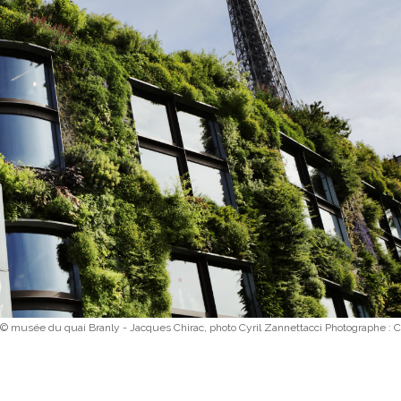
 © musée du quai Branly - Jacques Chirac, photo Cyril Zannettacci Photographe : C