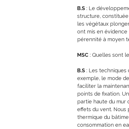
B.S
: Le développeme
structure, constituée
les végétaux plongent
ont mis en évidence 
pérennité à moyen t
MSC
: Quelles sont l
B.S
: Les techniques 
exemple, le mode de 
faciliter la mainten
points de fixation. U
partie haute du mur 
effets du vent. Nous 
thermique du bâtiment
consommation en eau.