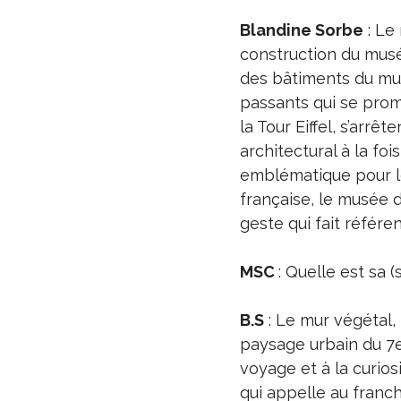
Blandine Sorbe
: Le
construction du musée
des bâtiments du mus
passants qui se prom
la Tour Eiffel, s’arr
architectural à la f
emblématique pour le
française, le musée d
geste qui fait référe
MSC
: Quelle est sa (
B.S
: Le mur végétal,
paysage urbain du 7e
voyage et à la curios
qui appelle au franch