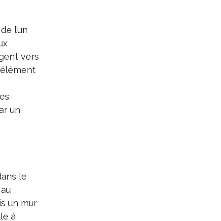
de l’un
ux
igent vers
n élément
nes
ar un
dans le
 au
ais un mur
le à