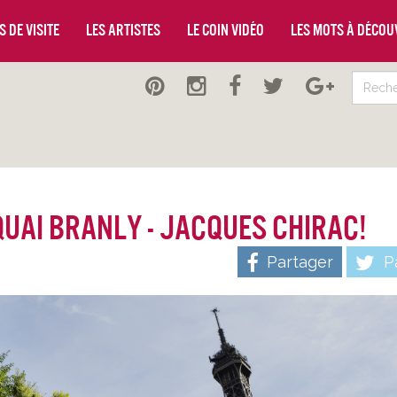
 de visite
Les artistes
Le coin vidéo
Les mots à décou
quai Branly - Jacques Chirac!
Partager
Pa