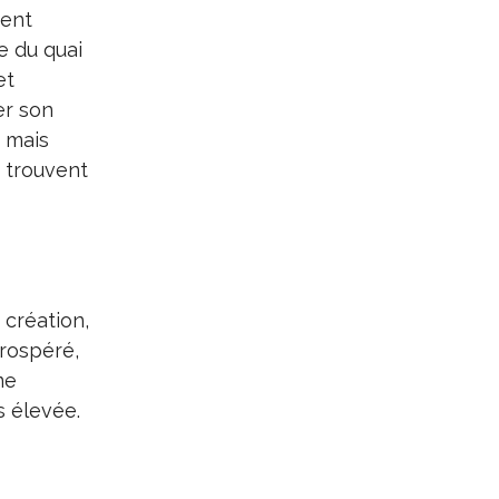
ment
e du quai
et
er son
 mais
y trouvent
 création,
prospéré,
me
s élevée.