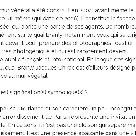
 mur végétal a été construit en 2004, avant même la
 lui-même (qui date de 2006). Il constitue la façade 
ée, qui abrite une partie de ses agents. De nombre
ènent sur le quai Branly, notamment ceux qui se dir
êtent devant pour prendre des photographies : c’est u
ois très photogénique et qui est rapidement devenu
 public français et international. En langue des sig
u quai Branly-Jacques Chirac est d’ailleurs désigné p
nce au mur végétal.
ses) signification(s) symbolique(s) ?
 par sa luxuriance et son caractère un peu incongru 
 arrondissement de Paris, représente une invitation
ité. En ce sens, il n’est pas une cloison qui sépare m
issement. Il est une présence apaisante dans une vil