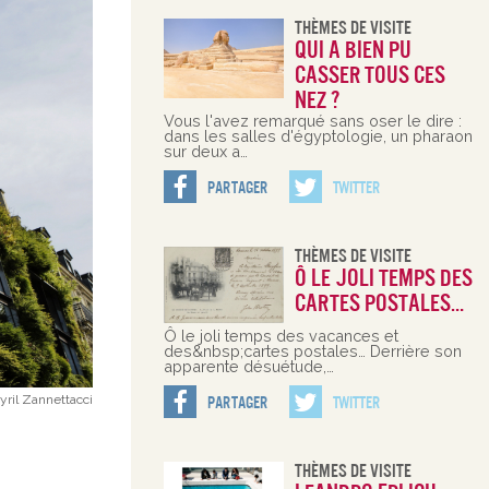
Thèmes De Visite
Qui a bien pu
casser tous ces
nez ?
Vous l'avez remarqué sans oser le dire :
dans les salles d'égyptologie, un pharaon
sur deux a…
Partager
Twitter
Thèmes De Visite
Ô le joli temps des
cartes postales…
Ô le joli temps des vacances et
des&nbsp;cartes postales… Derrière son
apparente désuétude,…
yril Zannettacci
Partager
Twitter
Thèmes De Visite