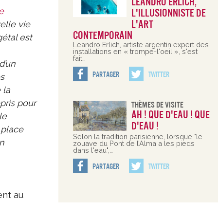
Leandro Erlich,
e
l'illusionniste de
l'art
elle vie
contemporain
étal est
Leandro Erlich, artiste argentin expert des
installations en « trompe-l'oeil », s'est
fait…
d’un
Partager
Twitter
es
 la
epris pour
Thèmes De Visite
Ah ! Que d'eau ! Que
le
d'eau !
 place
Selon la tradition parisienne, lorsque "le
n
zouave du Pont de l’Alma a les pieds
dans l'eau",…
Partager
Twitter
ent au