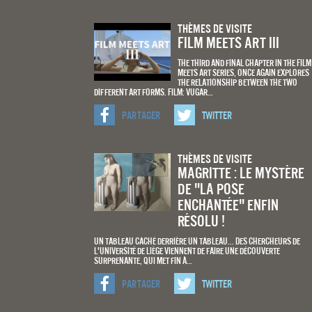
Thèmes De Visite
Film meets art III
The third and final chapter in the Film
Meets Art series, once again explores
the relationship between the two
different art forms. Film: Vugar…
Partager
Twitter
Thèmes De Visite
Magritte : Le mystère
de "La pose
enchantée" enfin
résolu !
Un tableau caché derrière un tableau... Des chercheurs de
l'Université de Liège viennent de faire une découverte
surprenante, qui met fin à…
Partager
Twitter