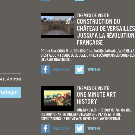
Thèmes De Visite
construction du
château de Versailles
jusqu'à la révolution
française
Pour faire connaître son histoire architecturale, Versailles
s'est adjoint l'aide de Google.On peut désormais explorer les
lieux au travers de…
Partager
Twitter
ées
Artistes
Thèmes De Visite
artager
One Minute Art
History
One minute of History of art or the
History of art in one minute?Cao Shu plays with the
expectations of the viewer, defies the law of retinal…
Partager
Twitter