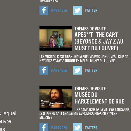
très bien les…
Partager
Twitter
Thèmes De Visite
APES**T - The Cart
(Beyonce & Jay Z au
musée du louvre)
Les musées, c'est branché!La preuve avec ce nouveau clip de
Beyoncé et Jay Z tourné en mai au Musée du Louvre.
Partager
Twitter
Thèmes De Visite
Musée du
Harcèlement de Rue
Une campagne de la Ville de Lausanne,
s lequel
réalisée en collaboration avec Messieurs.ch et Yann
Marguet.
Louvre
Partager
Twitter
des