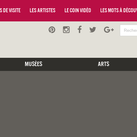
 de visite
Les artistes
Le coin vidéo
Les mots à décou
Musées
Arts