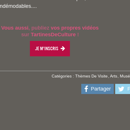
 indémodables....
Vous aussi
, publiez
vos propres vidéos
sur
TartinesDeCulture
!
Je m'inscris
Catégories :
Thèmes De Visite
Arts
Mus
Partager
P