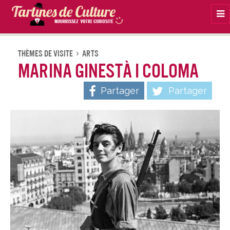
Na
Thèmes De Visite
Arts
Marina Ginestà i Coloma
Partager
Partager