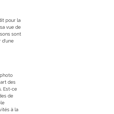
it pour la
 sa vue de
isons sont
r d'une
 photo
part des
s. Est-ce
des de
ple
ités à la