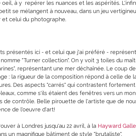
 oeil, à y repérer les nuances et les aspérités. L'infi
 petit se mélangent à nouveau, dans un jeu vertigineu
 et celui du photographe.
s présentés ici - et celui que j'ai préféré - représen
nomme "Turner collection". On y voit 3 toiles du maît
arines", représentant une mer déchaînée. Le coup de
ge : la rigueur de la composition répond à celle de l
ures. Des aspects "carrés" qui contrastent fortement
leaux, comme s'ils étaient des fenêtres vers un mon
rs de contrôle. Belle pirouette de l'artiste que de nou
ence de l'oeuvre d'art!
ouver à Londres jusqu'au 22 avril, à la
Hayward Galle
ans un magnifique bâtiment de style "brutaliste".