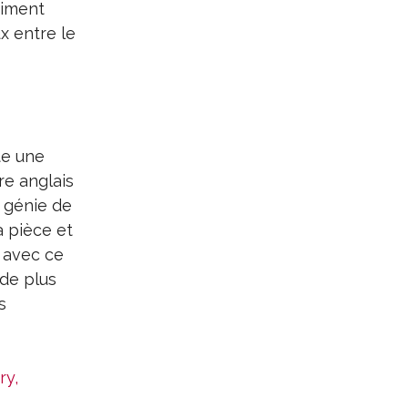
niment
x entre le
te une
re anglais
 génie de
a pièce et
 avec ce
de plus
s
ry,