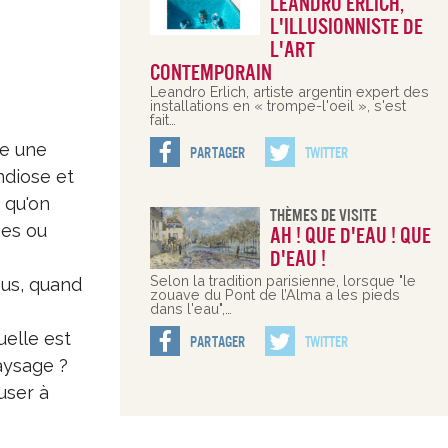
Leandro Erlich,
l'illusionniste de
l'art
contemporain
Leandro Erlich, artiste argentin expert des
installations en « trompe-l'oeil », s'est
fait…
se une
Partager
Twitter
ndiose et
 qu'on
Thèmes De Visite
mes ou
Ah ! Que d'eau ! Que
d'eau !
Selon la tradition parisienne, lorsque "le
ous, quand
zouave du Pont de l’Alma a les pieds
dans l'eau",…
elle est
Partager
Twitter
aysage ?
user à