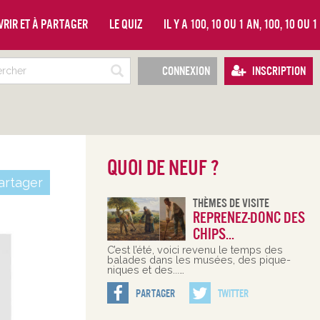
vrir et à partager
Le quiz
Il y a 100, 10 ou 1 an, 100, 10 ou 
Connexion
Inscription
Quoi de neuf ?
rtager
Thèmes De Visite
Reprenez-donc des
chips...
C’est l’été, voici revenu le temps des
balades dans les musées, des pique-
niques et des...…
Partager
Twitter