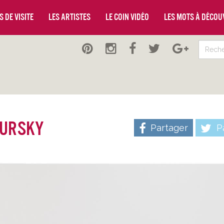
 de visite
Les artistes
Le coin vidéo
Les mots à décou
Gursky
Partager
Pa