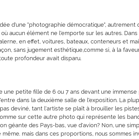
'idée d'une "photographie démocratique", autrement d
 où aucun élément ne l'emporte sur les autres. Dans
 Salerne, en effet, voitures, bateaux, conteneurs et ma
açon, sans jugement esthétique,comme si, à la faveu
 toute profondeur avait disparu.
crie une petite fille de 6 ou 7 ans devant une immense
j'entre dans la deuxième salle de l'exposition. La plu
pas deviné, tant l'artiste se plaît à brouiller les piste
, comme sur cette autre photo qui représente les ban
tion géante des Pays-bas, vue d'avion? Non, une sim
é même. mais dans ces proportions, nous sommes inv