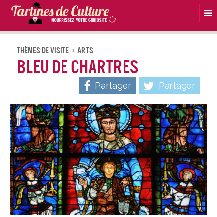
Na
Thèmes De Visite
Arts
Bleu de Chartres
Partager
Partager