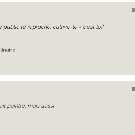
Q
e public te reproche, cultive-le = c'est toi"
linaire
Q
it peintre, mais aussi