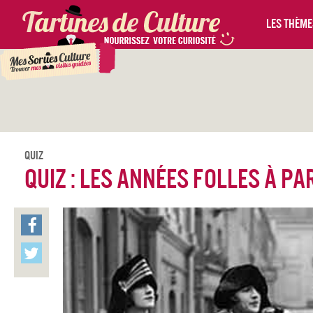
Les thèmes
Quiz
Quiz : Les années folles à Pa