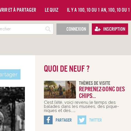
vrir et à partager
Le quiz
Il y a 100, 10 ou 1 an, 100, 10 ou 
Connexion
Inscription
Quoi de neuf ?
rtager
Thèmes De Visite
Reprenez-donc des
chips...
C’est l’été, voici revenu le temps des
balades dans les musées, des pique-
niques et des...…
Partager
Twitter