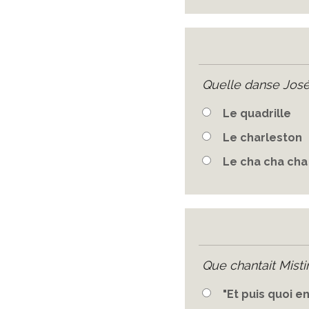
Quelle danse José
Le quadrille
Le charleston
Le cha cha cha
Que chantait Misti
"Et puis quoi e