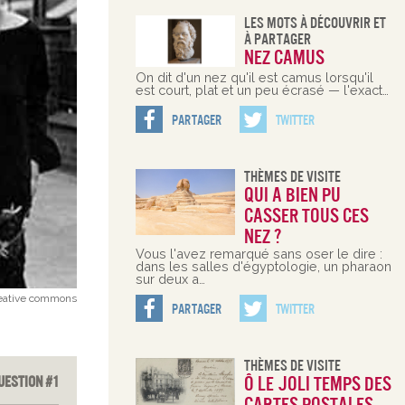
Les Mots À Découvrir Et
À Partager
Nez camus
On dit d'un nez qu'il est camus lorsqu'il
est court, plat et un peu écrasé — l'exact…
Partager
Twitter
Thèmes De Visite
Qui a bien pu
casser tous ces
nez ?
Vous l'avez remarqué sans oser le dire :
dans les salles d'égyptologie, un pharaon
sur deux a…
reative commons
Partager
Twitter
Thèmes De Visite
uestion #1
Ô le joli temps des