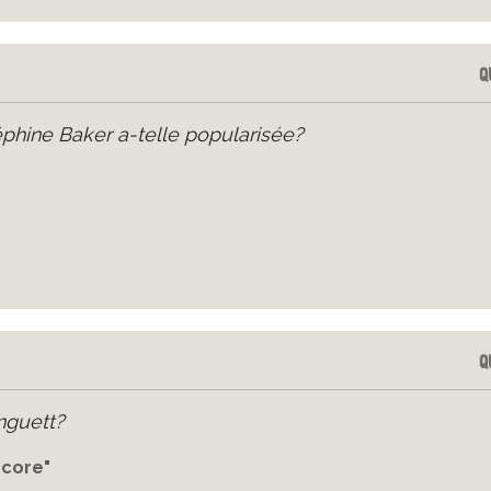
Q
phine Baker a-telle popularisée?
Q
nguett?
ncore"