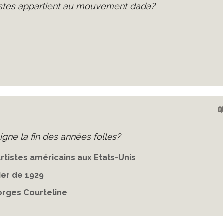
istes appartient au mouvement dada?
Q
gne la fin des années folles?
rtistes américains aux Etats-Unis
ier de 1929
orges Courteline