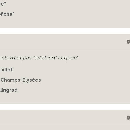
re"
fiche"
Q
nts n'est pas "art déco". Lequel?
aillot
s Champs-Elysées
lingrad
Q