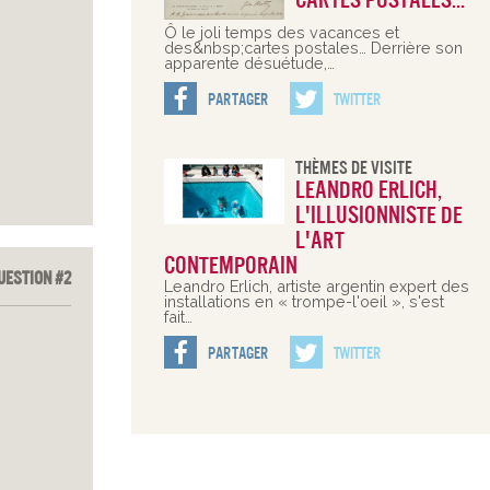
cartes postales…
Ô le joli temps des vacances et
des&nbsp;cartes postales… Derrière son
apparente désuétude,…
Partager
Twitter
Thèmes De Visite
Leandro Erlich,
l'illusionniste de
l'art
contemporain
uestion #2
Leandro Erlich, artiste argentin expert des
installations en « trompe-l'oeil », s'est
fait…
Partager
Twitter