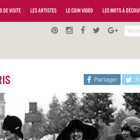
 de visite
Les artistes
Le coin vidéo
Les mots à décou
ris
Partager
Pa