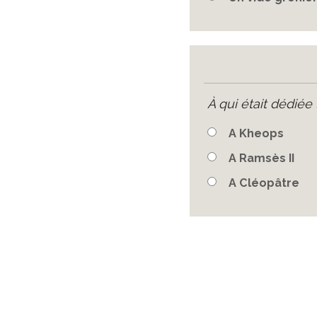
À qui était dédiée
A Kheops
A Ramsès II
A Cléopâtre