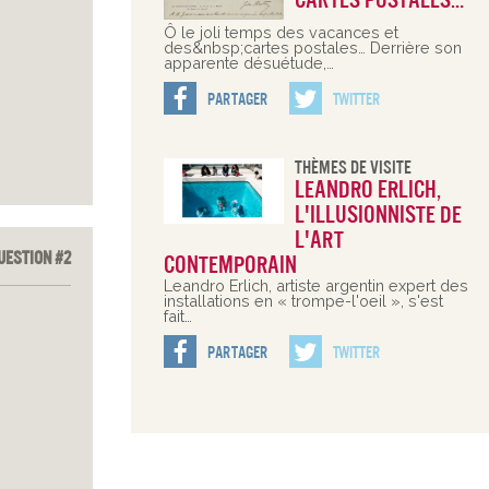
cartes postales…
Ô le joli temps des vacances et
des&nbsp;cartes postales… Derrière son
apparente désuétude,…
Partager
Twitter
Thèmes De Visite
Leandro Erlich,
l'illusionniste de
l'art
uestion #2
contemporain
Leandro Erlich, artiste argentin expert des
installations en « trompe-l'oeil », s'est
fait…
Partager
Twitter