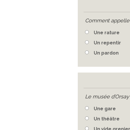
Comment appelle-t-
Une rature
Un repentir
Un pardon
Le musée d’Orsay 
Une gare
Un théâtre
Un vide grenier