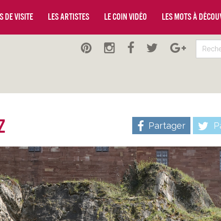
 de visite
Les artistes
Le coin vidéo
Les mots à décou
z
Partager
Pa