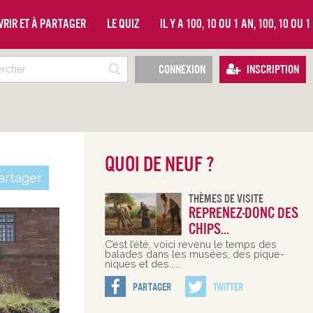
vrir et à partager
Le quiz
Il y a 100, 10 ou 1 an, 100, 10 ou 
Connexion
Inscription
Quoi de neuf ?
rtager
Thèmes De Visite
Reprenez-donc des
chips...
C’est l’été, voici revenu le temps des
balades dans les musées, des pique-
niques et des...…
Partager
Twitter