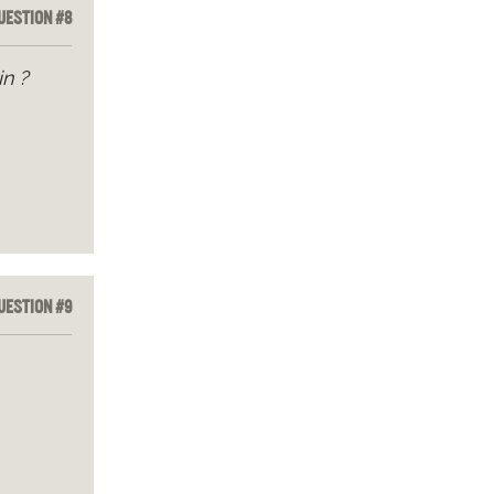
uestion #8
in ?
uestion #9