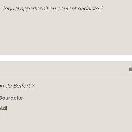
, lequel appartenait au courant dadaïste ?
Q
on de Belfort ?
Bourdelle
ldi
r