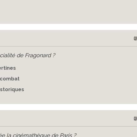
Q
cialité de Fragonard ?
ertines
 combat
istoriques
Q
ée la cinémathèque de Paris ?