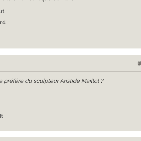
ut
rd
Q
e préféré du sculpteur Aristide Maillol ?
dt