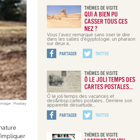
Thèmes De Visite
Qui a bien pu
casser tous ces
nez ?
Vous l'avez remarqué sans oser le dire :
dans les salles d'égyptologie, un pharaon
sur deux a…
Partager
Twitter
Thèmes De Visite
Ô le joli temps des
cartes postales…
Ô le joli temps des vacances et
des&nbsp;cartes postales… Derrière son
 image :
Pixabay
apparente désuétude,…
Partager
Twitter
nature
Thèmes De Visite
’impliquer