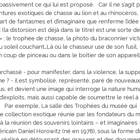
passivement ce qui lui est proposé. Car il ne s’agit p
ntures exotiques de chasse au lion et au rhinocéros,
 part de fantasmes et d’imaginaire que renferme l’id
x (la distorsion est déjà dans le titre) est une sorte 
 » : le trophée de chasse, la photo du braconnier victo
 soleil couchant…Là où le chasseur use de son fusil, l
n coup de pinceau ou dans le boîtier de son appareil
urchassé - pour manifester, dans la violence, la sup
e ? - il est symbolisé, représenté, paré de nouveaux
us, et devient une image qui interroge la nature hum
’exploits, mais aussi capable de soumettre le réel à
s. Par exemple, La salle des Trophées du musée qui
e collection exotique réunie par les fondateurs du 
 la réunion des souvenirs lointains – et imaginaires 
éricain Daniel Horowitz (né en 1978), sous la forme d
 réalisé en détournant des gravures et des documen