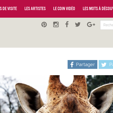
 de visite
Les artistes
Le coin vidéo
Les mots à décou
Partager
Pa