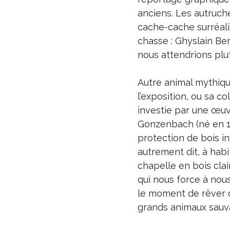
anciens. Les autruch
cache-cache surréali
chasse : Ghyslain Bert
nous attendrions plut
Autre animal mythique 
l’exposition, ou sa c
investie par une œu
Gonzenbach (né en 19
protection de bois inv
autrement dit, à habi
chapelle en bois clai
qui nous force à nous
le moment de rêver de
grands animaux sau