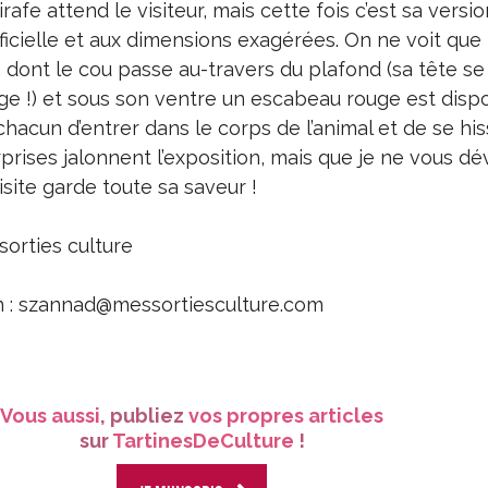
irafe attend le visiteur, mais cette fois c’est sa versi
ficielle et aux dimensions exagérées. On ne voit que 
, dont le cou passe au-travers du plafond (sa tête se
age !) et sous son ventre un escabeau rouge est disp
hacun d’entrer dans le corps de l’animal et de se his
prises jalonnent l’exposition, mais que je ne vous dév
visite garde toute sa saveur !
orties culture
on : szannad@messortiesculture.com
Vous aussi
, publiez
vos propres articles
sur
TartinesDeCulture
!