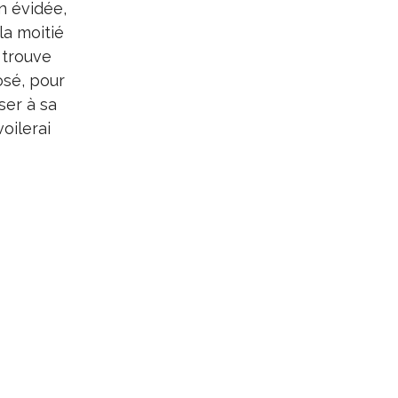
on évidée,
la moitié
 trouve
osé, pour
ser à sa
oilerai