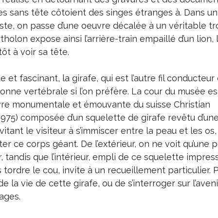
es sans tête côtoient des singes étranges à. Dans un
ste, on passe d’une oeuvre décalée à un véritable t
holon expose ainsi l’arrière-train empaillé d’un lion,
ôt à voir sa tête.
et fascinant, la girafe, qui est l’autre fil conducteur
olonne vertébrale si l’on préfère. La cour du musée est
vre monumentale et émouvante du suisse Christian
75) composée d’un squelette de girafe revêtu d’un
itant le visiteur à s’immiscer entre la peau et les os,
ter ce corps géant. De l’extérieur, on ne voit qu’une p
r, tandis que l’intérieur, empli de ce squelette impre
 tordre le cou, invite à un recueillement particulier. 
 la vie de cette girafe, ou de s’interroger sur l’aven
vages.