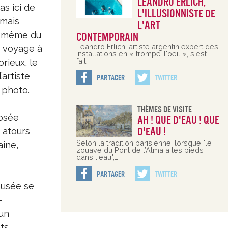
Leandro Erlich,
as ici de
l'illusionniste de
 mais
l'art
ée même du
contemporain
Leandro Erlich, artiste argentin expert des
de voyage à
installations en « trompe-l'oeil », s'est
fait…
rieux, le
’artiste
Partager
Twitter
 photo.
Thèmes De Visite
posée
Ah ! Que d'eau ! Que
d'eau !
 atours
Selon la tradition parisienne, lorsque "le
aine,
zouave du Pont de l’Alma a les pieds
dans l'eau",…
Partager
Twitter
musée se
-
’un
ts