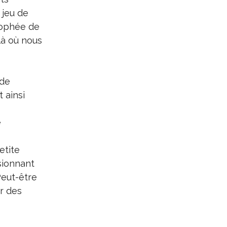
 jeu de
rophée de
 là où nous
 de
 ainsi
e
etite
ssionnant
Peut-être
ir des