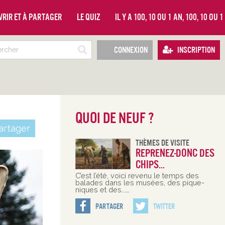
vrir et à partager
Le quiz
Il y a 100, 10 ou 1 an, 100, 10 ou 
Connexion
Inscription
Quoi de neuf ?
rtager
Thèmes De Visite
Reprenez-donc des
chips...
C’est l’été, voici revenu le temps des
balades dans les musées, des pique-
niques et des...…
Partager
Twitter