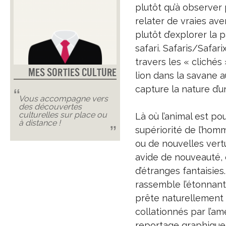
plutôt qu’à observer 
relater de vraies ave
plutôt d’explorer la
safari. Safaris/Safari
travers les « clichés
Mes Sorties Culture
lion dans la savane au
capture la nature d’u
Vous accompagne vers
des découvertes
culturelles sur place ou
Là où l’animal est po
à distance !
supériorité de l’homm
ou de nouvelles vert
avide de nouveauté, d
d’étranges fantaisie
rassemble l’étonnant
prête naturellement à
collationnés par l’am
reportage graphique